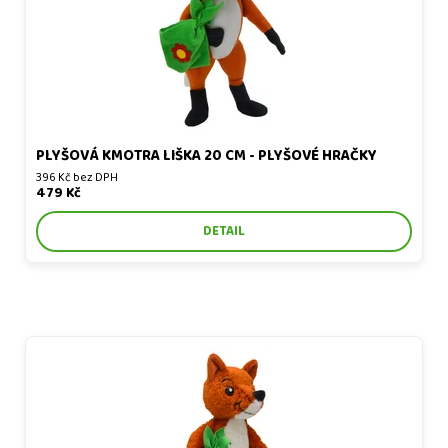
PLYŠOVÁ KMOTRA LIŠKA 20 CM - PLYŠOVÉ HRAČKY
396 Kč bez DPH
479 Kč
DETAIL
Chytrá Kmotra Liška 35 cm, plyšová hračka