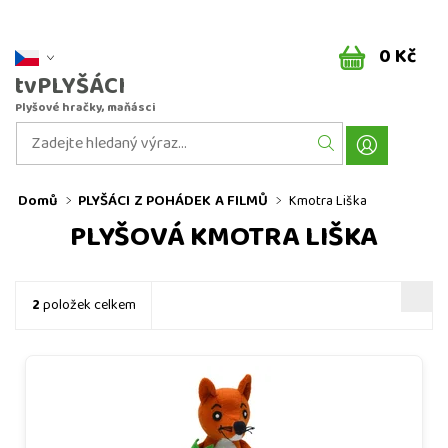
0 Kč
tvPLYŠÁCI
Plyšové hračky, maňásci
Domů
PLYŠÁCI Z POHÁDEK A FILMŮ
Kmotra Liška
PLYŠOVÁ KMOTRA LIŠKA
2
položek celkem
TV plyšáci - plyšová Chytrá Kmotra Liška velikosti 20 cm