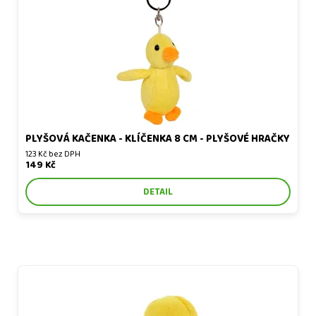
PLYŠOVÁ KAČENKA - KLÍČENKA 8 CM - PLYŠOVÉ HRAČKY
123 Kč bez DPH
149 Kč
DETAIL
Plyšová kačenka 10 cm