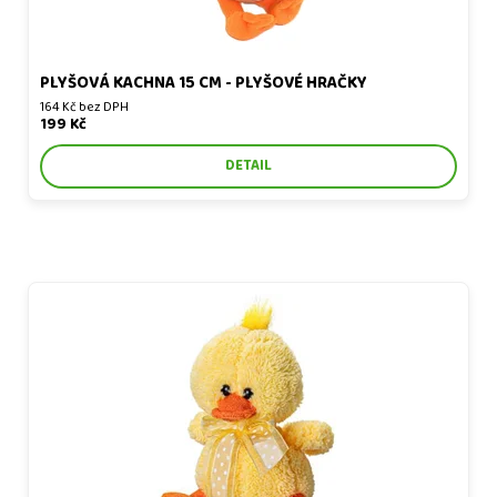
PLYŠOVÁ KACHNA 15 CM - PLYŠOVÉ HRAČKY
164 Kč bez DPH
199 Kč
DETAIL
Plyšová kačenka 15 cm