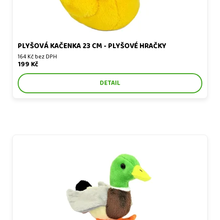
PLYŠOVÁ KAČENKA 23 CM - PLYŠOVÉ HRAČKY
164 Kč bez DPH
199 Kč
DETAIL
Plyšová kachna 15 cm