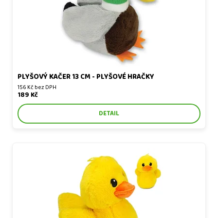
PLYŠOVÝ KAČER 13 CM - PLYŠOVÉ HRAČKY
156 Kč bez DPH
189 Kč
DETAIL
Plyšová kačenka 23 cm