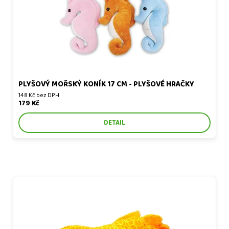
PLYŠOVÝ MOŘSKÝ KONÍK 17 CM - PLYŠOVÉ HRAČKY
148 Kč bez DPH
179 Kč
DETAIL
Plyšový mořský koník 22 cm