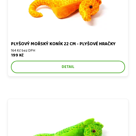
PLYŠOVÝ MOŘSKÝ KONÍK 22 CM - PLYŠOVÉ HRAČKY
164 Kč bez DPH
199 Kč
DETAIL
TV plyšáci - plyšový mořský koník velikosti 22cm - do
poznámky v objednávce prosím uveďte barvu