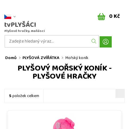
0 Kč
tvPLYŠÁCI
Plyšové hračky, maňásci
Domů
PLYŠOVÁ ZVÍŘÁTKA
Mořský koník
PLYŠOVÝ MOŘSKÝ KONÍK -
PLYŠOVÉ HRAČKY
5
položek celkem
Plyšový mořský koník 11 cm