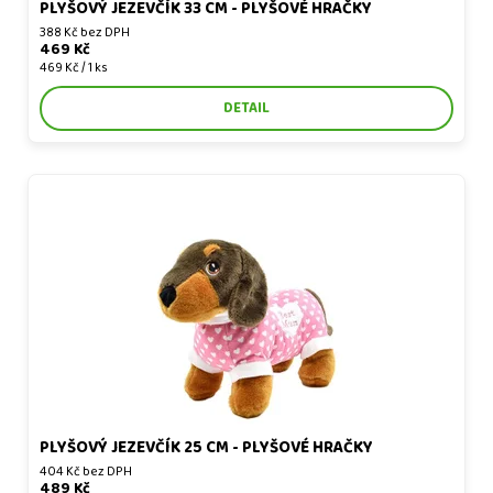
PLYŠOVÝ JEZEVČÍK 33 CM - PLYŠOVÉ HRAČKY
388 Kč bez DPH
469 Kč
469 Kč / 1 ks
DETAIL
PLYŠOVÝ JEZEVČÍK 25 CM - PLYŠOVÉ HRAČKY
404 Kč bez DPH
489 Kč