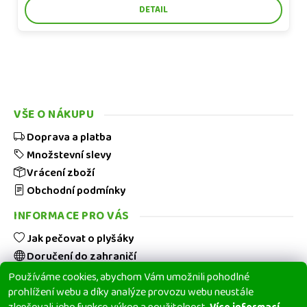
DETAIL
VŠE O NÁKUPU
Doprava a platba
Množstevní slevy
Vrácení zboží
Obchodní podmínky
INFORMACE PRO VÁS
Jak pečovat o plyšáky
Doručení do zahraničí
Hodnocení obchodu
Používáme cookies, abychom Vám umožnili pohodlné
prohlížení webu a díky analýze provozu webu neustále
Blog