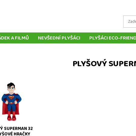
ÁDEK A FILMŮ
NEVŠEDNÍ PLYŠÁCI
PLYŠÁCI ECO-FRIEN
LYŠOVÝCH ZVÍŘÁTEK
TRADIČNÍ PLYŠOVÉ HRAČKY
MAŇ
LOUTKY
POLŠTÁŘE
DOPRAVA A PLATBA
DORUČ
PLYŠOVÝ SUPE
KONTAKT
 Superman 32 cm
Ý SUPERMAN 32
LYŠOVÉ HRAČKY