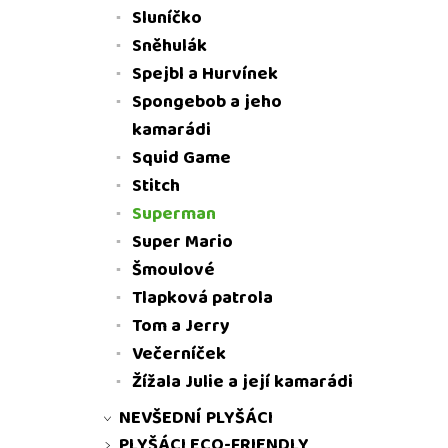
Sluníčko
Sněhulák
Spejbl a Hurvínek
Spongebob a jeho
kamarádi
Squid Game
Stitch
Superman
Super Mario
Šmoulové
Tlapková patrola
Tom a Jerry
Večerníček
Žížala Julie a její kamarádi
NEVŠEDNÍ PLYŠÁCI
PLYŠÁCI ECO-FRIENDLY