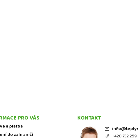
RMACE PRO VÁS
KONTAKT
va a platba
info
@
tvply
ení do zahraničí
+420 732 259