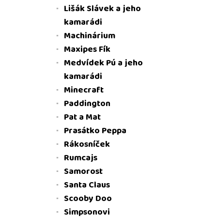
Lišák Slávek a jeho
kamarádi
Machinárium
Maxipes Fík
Medvídek Pú a jeho
kamarádi
Minecraft
Paddington
Pat a Mat
Prasátko Peppa
Rákosníček
Rumcajs
Samorost
Santa Claus
Scooby Doo
Simpsonovi