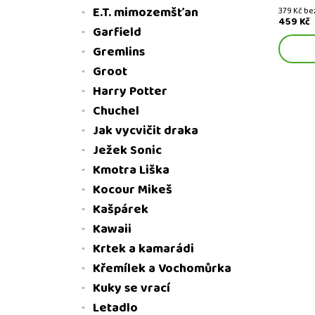
E.T. mimozemšťan
379 Kč b
459 Kč
Garfield
Gremlins
Groot
Harry Potter
Chuchel
Jak vycvičit draka
Ježek Sonic
Kmotra Liška
Kocour Mikeš
Kašpárek
Kawaii
Krtek a kamarádi
Křemílek a Vochomůrka
Kuky se vrací
Letadlo