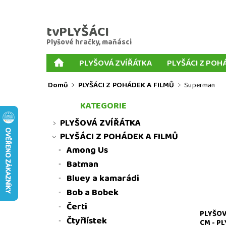
tvPLYŠÁCI
Plyšové hračky, maňásci
PLYŠOVÁ ZVÍŘÁTKA
PLYŠÁCI Z POH
PLYŠOVÉ KLÍČENKY
PLYŠOVÍ PSI
MIX P
Domů
PLYŠÁCI Z POHÁDEK A FILMŮ
Superman
PRSTOVÍ MAŇÁSCI
KORNOUTOVÍ MAŇÁSCI
KATEGORIE
MNOŽSTEVNÍ SLEVY
MOJE OBJEDNÁVKA
PLYŠOVÁ ZVÍŘÁTKA
PLYŠÁCI Z POHÁDEK A FILMŮ
Among Us
Plyšový
Batman
Bluey a kamarádi
Bob a Bobek
Čerti
PLYŠOV
Čtyřlístek
CM - P