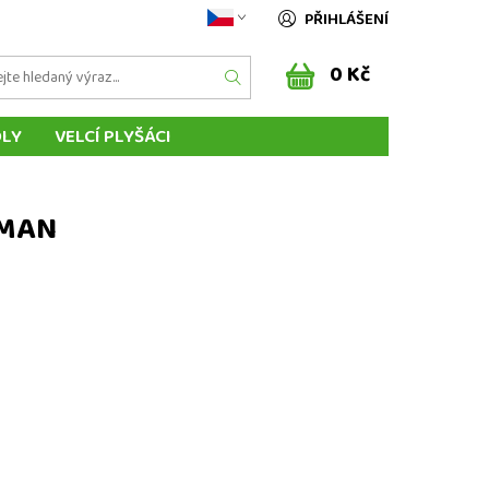
PŘIHLÁŠENÍ
0 Kč
DLY
VELCÍ PLYŠÁCI
ÁSCI ZVÍŘÁTEK
MAŇÁSCI Z POHÁDEK
ENÍ DO ZAHRANIČÍ
SLOVENSKO
RMAN