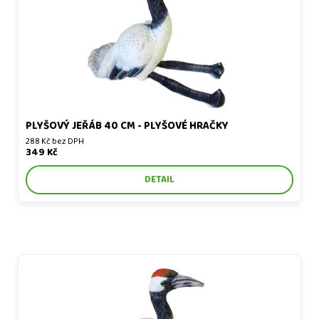
PLYŠOVÝ JEŘÁB 40 CM - PLYŠOVÉ HRAČKY
288 Kč bez DPH
349 Kč
DETAIL
Plyšový jeřáb 50 cm