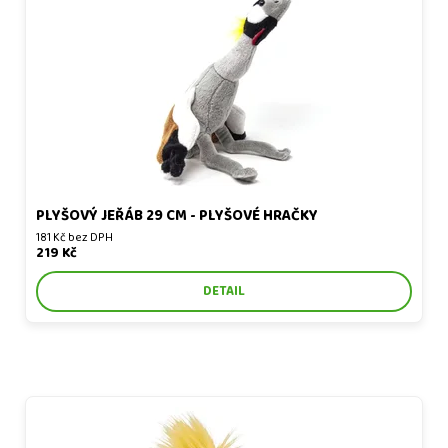
Plyšový jeřáb 29 cm - plyšové hračky
PLYŠOVÝ JEŘÁB 29 CM - PLYŠOVÉ HRAČKY
181 Kč bez DPH
219 Kč
DETAIL
Plyšový jeřáb 20 cm - plyšové hračky