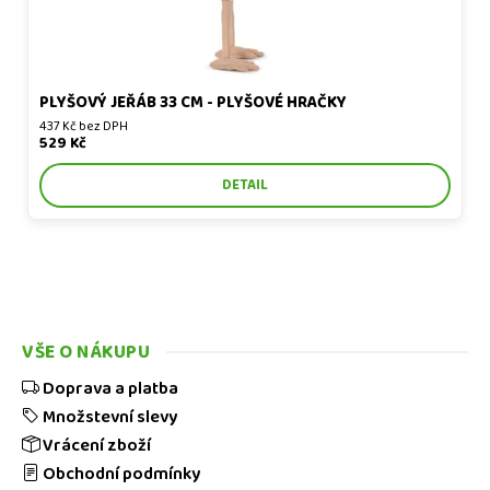
PLYŠOVÝ JEŘÁB 33 CM - PLYŠOVÉ HRAČKY
437 Kč bez DPH
529 Kč
DETAIL
VŠE O NÁKUPU
Doprava a platba
Množstevní slevy
Vrácení zboží
Obchodní podmínky