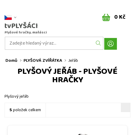
0 Kč
tvPLYŠÁCI
Plyšové hračky, maňásci
Domů
PLYŠOVÁ ZVÍŘÁTKA
Jeřáb
PLYŠOVÝ JEŘÁB - PLYŠOVÉ
HRAČKY
Plyšový jeřáb
5
položek celkem