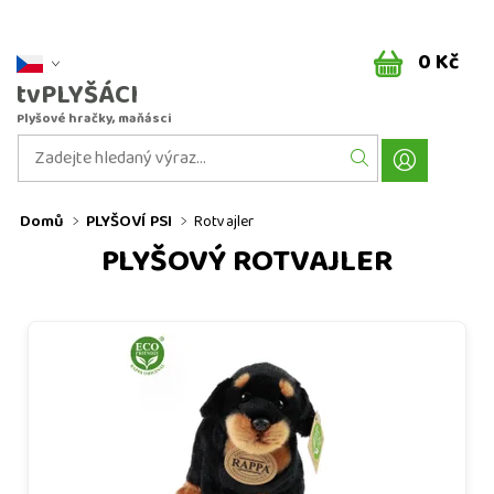
0 Kč
tvPLYŠÁCI
Plyšové hračky, maňásci
Domů
PLYŠOVÍ PSI
Rotvajler
PLYŠOVÝ ROTVAJLER
Plyšový rotvajler 18 cm