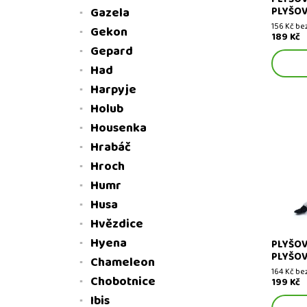
Gazela
PLYŠOV
156 Kč be
Gekon
189 Kč
Gepard
Had
Harpyje
Holub
Housenka
Hrabáč
Plyšový 
Hroch
ruce na 
Humr
Husa
Hvězdice
Hyena
PLYŠOV
PLYŠOV
Chameleon
164 Kč be
Chobotnice
199 Kč
Ibis