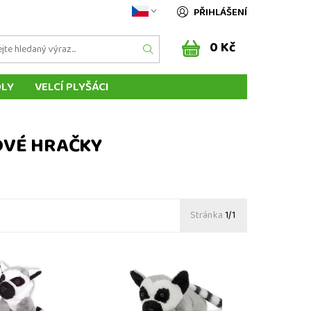
PŘIHLÁŠENÍ
0 Kč
DLY
VELCÍ PLYŠÁCI
ÁSCI ZVÍŘÁTEK
MAŇÁSCI Z POHÁDEK
ENÍ DO ZAHRANIČÍ
SLOVENSKO
OVÉ HRAČKY
Stránka
1/1
emur 12 cm
Plyšový lemur 12 cm