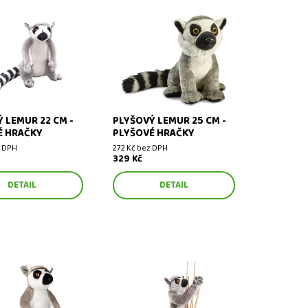
emur 22 cm
Plyšový lemur 25 cm - plyšové
hračky
 LEMUR 22 CM -
PLYŠOVÝ LEMUR 25 CM -
É HRAČKY
PLYŠOVÉ HRAČKY
z DPH
272 Kč bez DPH
329 Kč
DETAIL
DETAIL
emur velikosti 21 cm.
Plyšový lemur 21 cm - ruce na
suchý zip