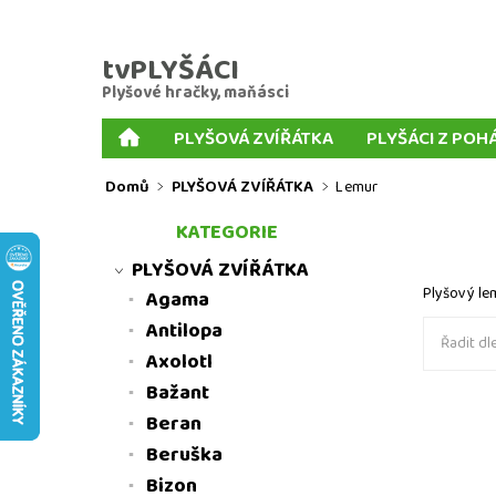
tvPLYŠÁCI
Plyšové hračky, maňásci
PLYŠOVÁ ZVÍŘÁTKA
PLYŠÁCI Z POH
PLYŠOVÉ KLÍČENKY
PLYŠOVÍ PSI
MIX P
Domů
PLYŠOVÁ ZVÍŘÁTKA
Lemur
PRSTOVÍ MAŇÁSCI
KORNOUTOVÍ MAŇÁSCI
KATEGORIE
MNOŽSTEVNÍ SLEVY
MOJE OBJEDNÁVKA
PLYŠOVÁ ZVÍŘÁTKA
Plyšový le
Agama
Antilopa
Řadit dle
Axolotl
Bažant
Beran
Plyšový 
Beruška
Bizon