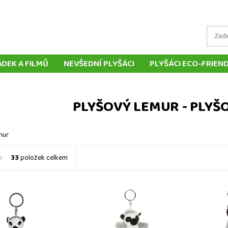
ÁDEK A FILMŮ
NEVŠEDNÍ PLYŠÁCI
PLYŠÁCI ECO-FRIEN
LYŠOVÝCH ZVÍŘÁTEK
TRADIČNÍ PLYŠOVÉ HRAČKY
MAŇ
LOUTKY
POLŠTÁŘE
DOPRAVA A PLATBA
DORUČ
PLYŠOVÝ LEMUR - PLYŠ
KONTAKT
mur
:
33
položek celkem
lemur klíčenka 6 cm
Plyšový lemur klíčenka 8 cm
Plyšový l