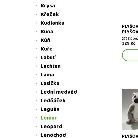
Krysa
Křeček
Kudlanka
PLYŠOV
Kuna
PLYŠOV
272 Kč be
Kůň
329 Kč
Kuře
Labuť
Lachtan
Lama
Lasička
Lední medvěd
TV plyšá
Ledňáček
velikosti
Leguán
Lemur
Leopard
Lenochod
PLYŠOV