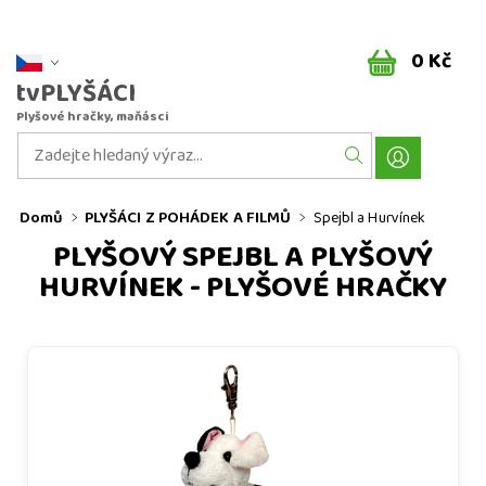
0 Kč
tvPLYŠÁCI
Plyšové hračky, maňásci
Domů
PLYŠÁCI Z POHÁDEK A FILMŮ
Spejbl a Hurvínek
PLYŠOVÝ SPEJBL A PLYŠOVÝ
HURVÍNEK - PLYŠOVÉ HRAČKY
Pes Žeryk, plyšový přívěsek na karabince