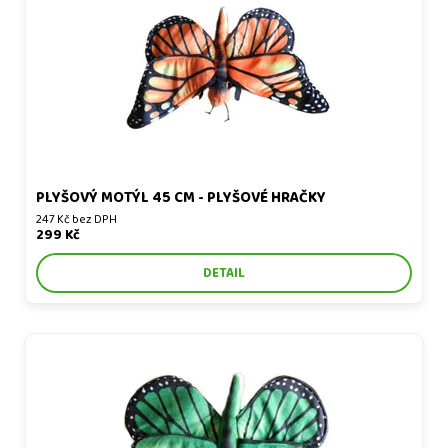
PLYŠOVÝ MOTÝL 45 CM - PLYŠOVÉ HRAČKY
247 Kč bez DPH
299 Kč
DETAIL
Plyšový motýl 45 cm