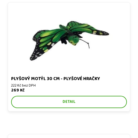
Plyšový motýl 30 cm - plyšové hračky
PLYŠOVÝ MOTÝL 30 CM - PLYŠOVÉ HRAČKY
222 Kč bez DPH
269 Kč
DETAIL