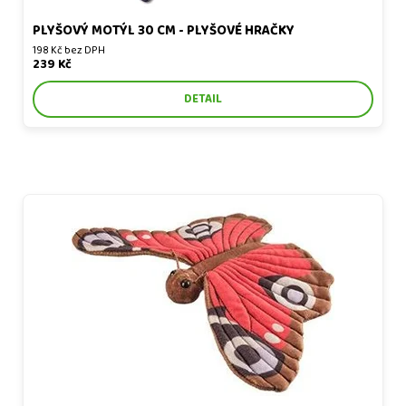
PLYŠOVÝ MOTÝL 30 CM - PLYŠOVÉ HRAČKY
198 Kč bez DPH
239 Kč
DETAIL
Plyšový motýl babočka paví oko 17 cm