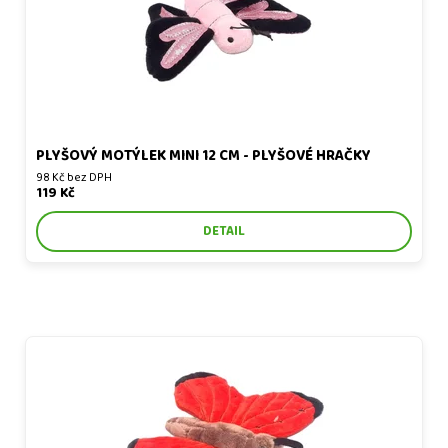
PLYŠOVÝ MOTÝLEK MINI 12 CM - PLYŠOVÉ HRAČKY
98 Kč bez DPH
119 Kč
DETAIL
Plyšový motýl 21 cm - červený