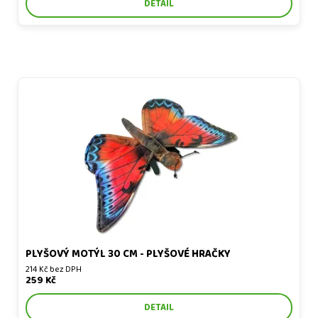
DETAIL
Plyšový motýl 30 cm
PLYŠOVÝ MOTÝL 30 CM - PLYŠOVÉ HRAČKY
214 Kč bez DPH
259 Kč
DETAIL