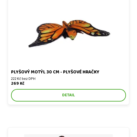
Plyšový motýl 30 cm - plyšové hračky
PLYŠOVÝ MOTÝL 30 CM - PLYŠOVÉ HRAČKY
222 Kč bez DPH
269 Kč
DETAIL