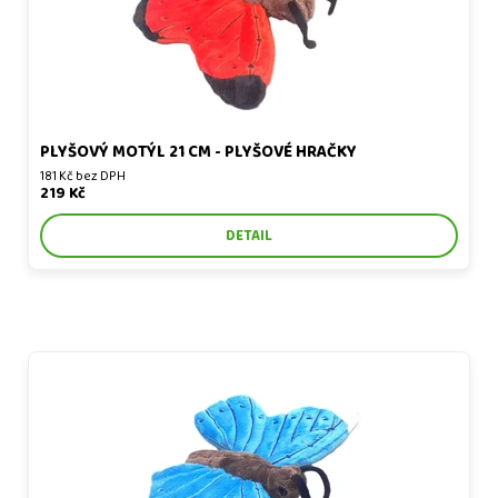
PLYŠOVÝ MOTÝL 21 CM - PLYŠOVÉ HRAČKY
181 Kč bez DPH
219 Kč
DETAIL
Plyšový motýl modrý 21 cm