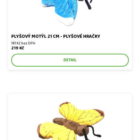
PLYŠOVÝ MOTÝL 21 CM - PLYŠOVÉ HRAČKY
181 Kč bez DPH
219 Kč
DETAIL
TV plyšáci - plyšový motýl žlutý