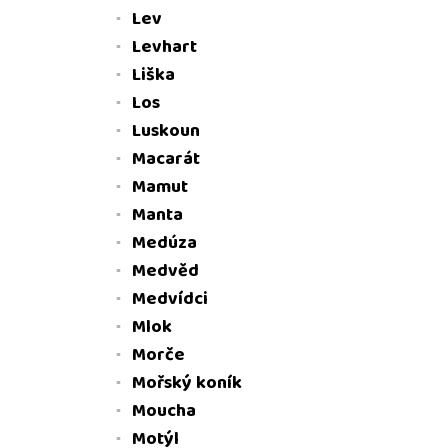
Lev
Levhart
Liška
Los
Luskoun
Macarát
Mamut
Manta
Medúza
Medvěd
Medvídci
Mlok
Morče
Mořský koník
Moucha
Motýl