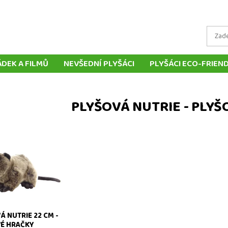
ÁDEK A FILMŮ
NEVŠEDNÍ PLYŠÁCI
PLYŠÁCI ECO-FRIEN
LYŠOVÝCH ZVÍŘÁTEK
TRADIČNÍ PLYŠOVÉ HRAČKY
MAŇ
LOUTKY
POLŠTÁŘE
DOPRAVA A PLATBA
DORUČ
PLYŠOVÁ NUTRIE - PLY
KONTAKT
nutrie 22 cm - plyšové
Á NUTRIE 22 CM -
É HRAČKY