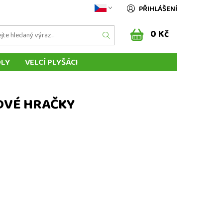
PŘIHLÁŠENÍ
0 Kč
DLY
VELCÍ PLYŠÁCI
ÁSCI ZVÍŘÁTEK
MAŇÁSCI Z POHÁDEK
ENÍ DO ZAHRANIČÍ
SLOVENSKO
ŠOVÉ HRAČKY