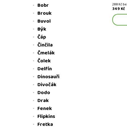
Bobr
288 Kč b
349 Kč
Brouk
Buvol
Býk
Čáp
Činčila
Čmelák
Čolek
Delfín
Dinosauři
Divočák
Dodo
Drak
Fenek
Flipkins
Fretka