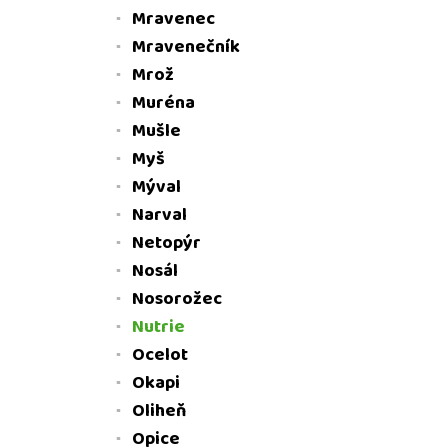
Mravenec
Mravenečník
Mrož
Muréna
Mušle
Myš
Mýval
Narval
Netopýr
Nosál
Nosorožec
Nutrie
Ocelot
Okapi
Oliheň
Opice