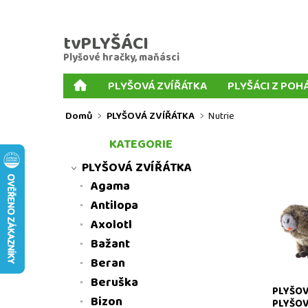
tvPLYŠÁCI
Plyšové hračky, maňásci
PLYŠOVÁ ZVÍŘÁTKA
PLYŠÁCI Z POH
PLYŠOVÉ KLÍČENKY
PLYŠOVÍ PSI
MIX P
Domů
PLYŠOVÁ ZVÍŘÁTKA
Nutrie
PRSTOVÍ MAŇÁSCI
KORNOUTOVÍ MAŇÁSCI
KATEGORIE
MNOŽSTEVNÍ SLEVY
MOJE OBJEDNÁVKA
PLYŠOVÁ ZVÍŘÁTKA
Agama
Antilopa
Plyšová 
hračky
Axolotl
Bažant
Beran
Beruška
PLYŠOV
Bizon
PLYŠOV