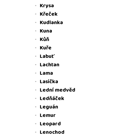
Krysa
Křeček
Kudlanka
Kuna
Kůň
Kuře
Labuť
Lachtan
Lama
Lasička
Lední medvěd
Ledňáček
Leguán
Lemur
Leopard
Lenochod