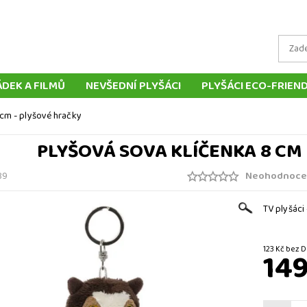
ÁDEK A FILMŮ
NEVŠEDNÍ PLYŠÁCI
PLYŠÁCI ECO-FRIEN
LYŠOVÝCH ZVÍŘÁTEK
TRADIČNÍ PLYŠOVÉ HRAČKY
MAŇ
 cm - plyšové hračky
LOUTKY
POLŠTÁŘE
DOPRAVA A PLATBA
DORUČ
PLYŠOVÁ SOVA KLÍČENKA 8 CM
KONTAKT
Neohodnoce
89
TV plyšáci
123 Kč be
149