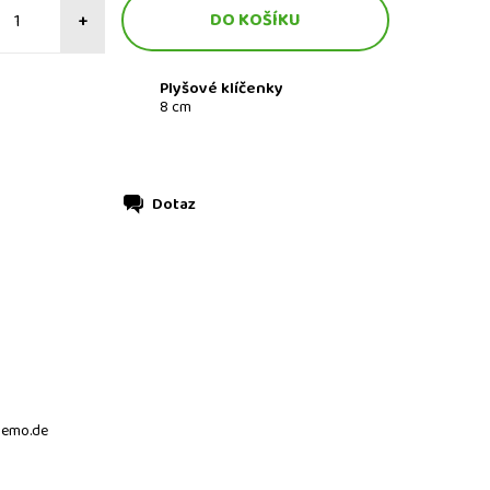
+
Plyšové klíčenky
8 cm
Dotaz
@semo.de