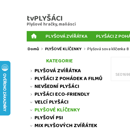
tvPLYŠÁCI
Plyšové hračky, maňásci
PLYŠOVÁ ZVÍŘÁTKA
PLYŠÁCI Z POH
PLYŠOVÉ KLÍČENKY
PLYŠOVÍ PSI
MIX P
Domů
PLYŠOVÉ KLÍČENKY
Plyšová sova klíčenka 8
PRSTOVÍ MAŇÁSCI
KORNOUTOVÍ MAŇÁSCI
KATEGORIE
MNOŽSTEVNÍ SLEVY
MOJE OBJEDNÁVKA
PLYŠOVÁ ZVÍŘÁTKA
SE0169
PLYŠÁCI Z POHÁDEK A FILMŮ
NEVŠEDNÍ PLYŠÁCI
PLYŠÁCI ECO-FRIENDLY
VELCÍ PLYŠÁCI
PLYŠOVÉ KLÍČENKY
PLYŠOVÍ PSI
MIX PLYŠOVÝCH ZVÍŘÁTEK