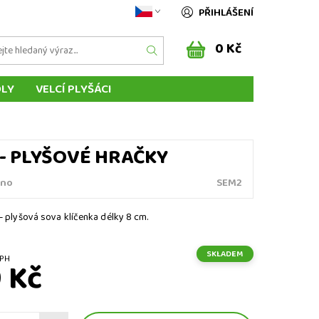
PŘIHLÁŠENÍ
0 Kč
DLY
VELCÍ PLYŠÁCI
ÁSCI ZVÍŘÁTEK
MAŇÁSCI Z POHÁDEK
ENÍ DO ZAHRANIČÍ
SLOVENSKO
 - PLYŠOVÉ HRAČKY
no
SEM2
 - plyšová sova klíčenka délky 8 cm.
SKLADEM
z DPH
 Kč