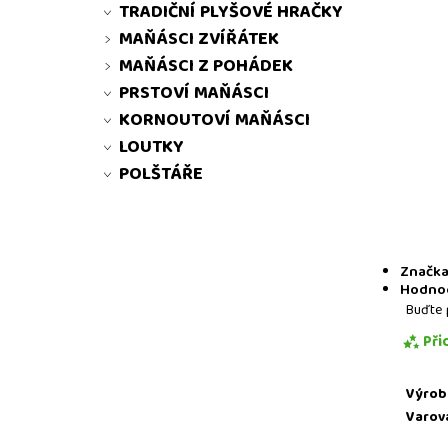
TRADIČNÍ PLYŠOVÉ HRAČKY
MAŇÁSCI ZVÍŘÁTEK
MAŇÁSCI Z POHÁDEK
PRSTOVÍ MAŇÁSCI
KORNOUTOVÍ MAŇÁSCI
LOUTKY
POLŠTÁŘE
Značk
Hodno
Buďte 
Při
Výrob
Varov