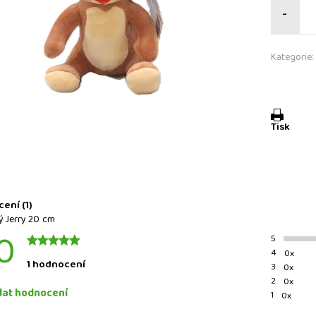
-
Kategorie:
Tisk
a
ení (1)
ý Jerry 20 cm
0
5
4
0x
1 hodnocení
3
0x
2
0x
dat hodnocení
1
0x