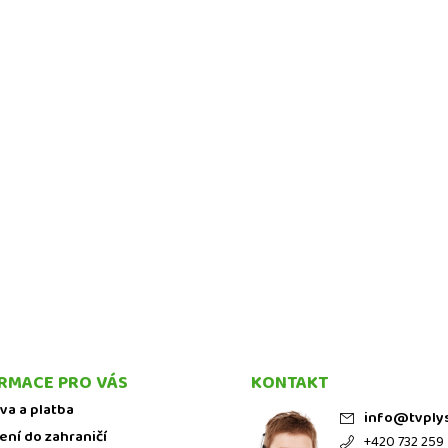
RMACE PRO VÁS
KONTAKT
va a platba
info
@
tvply
ení do zahraničí
+420 732 259