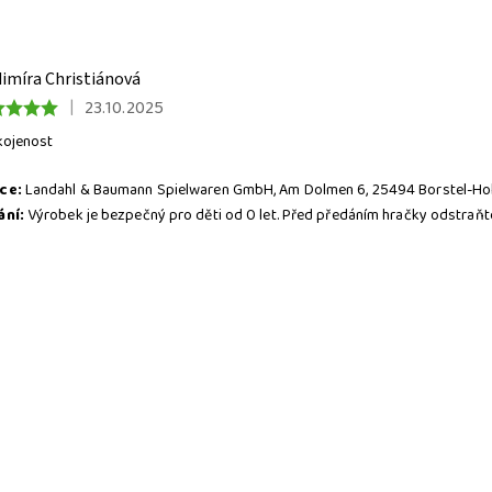
dimíra Christiánová
|
23.10.2025
kojenost
ce:
Landahl & Baumann Spielwaren GmbH, Am Dolmen 6, 25494 Borstel-Ho
ání:
Výrobek je bezpečný pro děti od 0 let. Před předáním hračky odstraňte
knutím tlačítka
ODESLAT
HODNOCENÍ
potvrzujete, že jste se seznámili s n
AJŮ
.