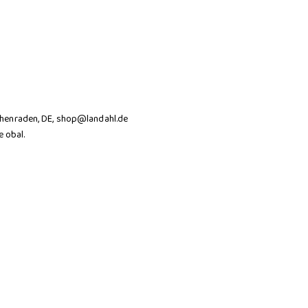
henraden, DE, shop@landahl.de
 obal.
PODMÍNKAMI OCHRANY OSOBNÍCH
ašimi