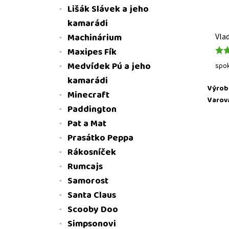
Lišák Slávek a jeho
kamarádi
Machinárium
Vla
Maxipes Fík
Medvídek Pú a jeho
spo
kamarádi
Výrob
Minecraft
Varov
Paddington
Stis
Pat a Mat
ÚD
Prasátko Peppa
Rákosníček
Rumcajs
Samorost
Santa Claus
Scooby Doo
Simpsonovi