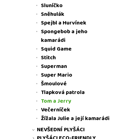
Sluníčko
Sněhulák
Spejbl a Hurvínek
Spongebob a jeho
kamarádi
Squid Game
Stitch
Superman
Super Mario
Šmoulové
Tlapková patrola
Tom a Jerry
Večerníček
Žížala Julie a její kamarádi
NEVŠEDNÍ PLYŠÁCI
PLYŠÁCI ECO-FRIENDLY