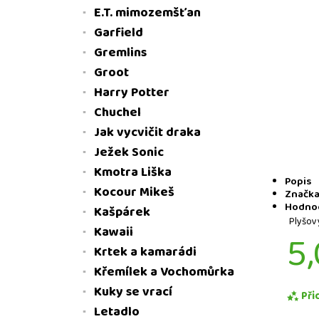
E.T. mimozemšťan
Garfield
Gremlins
Groot
Harry Potter
Chuchel
Jak vycvičit draka
Ježek Sonic
Kmotra Liška
Popis
Kocour Mikeš
Značk
Hodnoc
Kašpárek
Plyšov
Kawaii
5,
Krtek a kamarádi
Křemílek a Vochomůrka
Kuky se vrací
Při
Letadlo