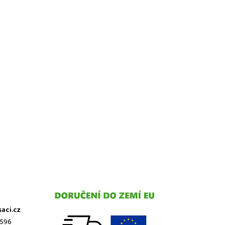
saci.cz
 596