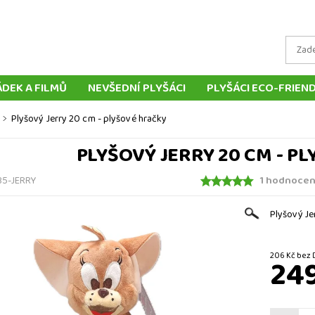
ÁDEK A FILMŮ
NEVŠEDNÍ PLYŠÁCI
PLYŠÁCI ECO-FRIEN
LYŠOVÝCH ZVÍŘÁTEK
TRADIČNÍ PLYŠOVÉ HRAČKY
MAŇ
Plyšový Jerry 20 cm - plyšové hračky
LOUTKY
POLŠTÁŘE
DOPRAVA A PLATBA
DORUČ
PLYŠOVÝ JERRY 20 CM - P
KONTAKT
1 hodnocen
35-JERRY
Plyšový Je
206 Kč b
24