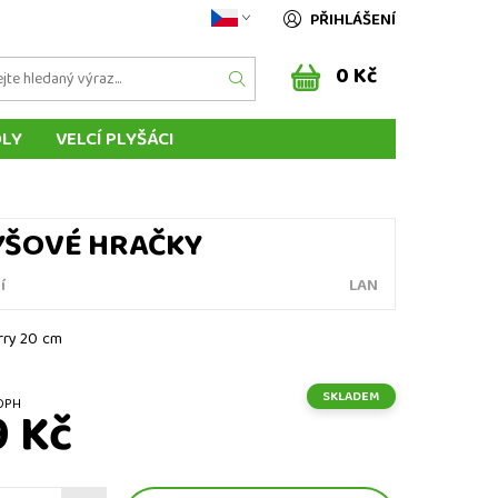
PŘIHLÁŠENÍ
0 Kč
DLY
VELCÍ PLYŠÁCI
ÁSCI ZVÍŘÁTEK
MAŇÁSCI Z POHÁDEK
ENÍ DO ZAHRANIČÍ
SLOVENSKO
LYŠOVÉ HRAČKY
í
LAN
rry 20 cm
SKLADEM
ez DPH
9 Kč