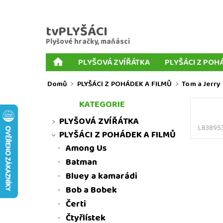
tvPLYŠÁCI
Plyšové hračky, maňásci
PLYŠOVÁ ZVÍŘÁTKA
PLYŠÁCI Z POH
PLYŠOVÉ KLÍČENKY
PLYŠOVÍ PSI
MIX P
Domů
PLYŠÁCI Z POHÁDEK A FILMŮ
Tom a Jerry
PRSTOVÍ MAŇÁSCI
KORNOUTOVÍ MAŇÁSCI
KATEGORIE
MNOŽSTEVNÍ SLEVY
MOJE OBJEDNÁVKA
PLYŠOVÁ ZVÍŘÁTKA
LB3895
PLYŠÁCI Z POHÁDEK A FILMŮ
Among Us
Batman
Bluey a kamarádi
Bob a Bobek
Čerti
Čtyřlístek