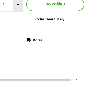
+
Plyšáci Tom a Jerry
Dotaz
1x