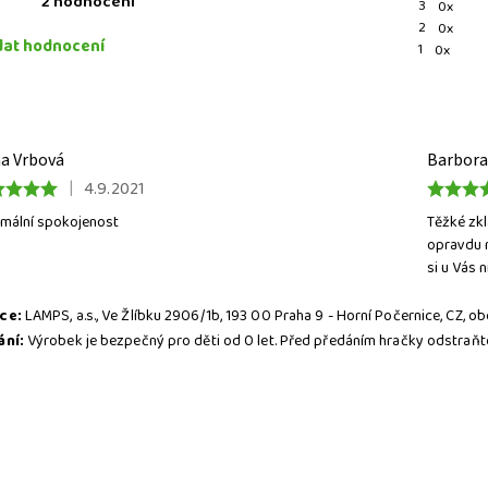
2 hodnocení
3
0x
2
0x
dat hodnocení
1
0x
a Vrbová
Barbora 
|
4.9.2021
mální spokojenost
Těžké zkl
opravdu m
si u Vás 
ce:
LAMPS, a.s., Ve Žlíbku 2906/1b, 193 00 Praha 9 - Horní Počernice, CZ,
knutím tlačítka
ODESLAT
HODNOCENÍ
potvrzujete, že jste se seznámili s n
ání:
Výrobek je bezpečný pro děti od 0 let. Před předáním hračky odstraňte
AJŮ
.