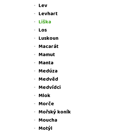
Lev
Levhart
Liška
Los
Luskoun
Macarát
Mamut
Manta
Medúza
Medvěd
Medvídci
Mlok
Morče
Mořský koník
Moucha
Motýl