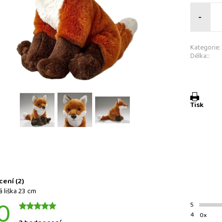
-
Kategorie:
Délka::
Tisk
a
ení (2)
á liška 23 cm
0
5
4
0x