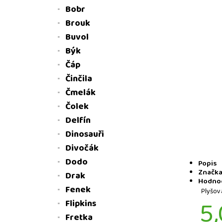
Bobr
Brouk
Buvol
Býk
Čáp
Činčila
Čmelák
Čolek
Delfín
Dinosauři
Divočák
Dodo
Popis
Značk
Drak
Hodnoc
Fenek
Plyšov
5,
Flipkins
Fretka