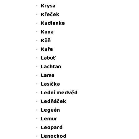
Krysa
Křeček
Kudlanka
Kuna
Kůň
Kuře
Labuť
Lachtan
Lama
Lasička
Lední medvěd
Ledňáček
Leguán
Lemur
Leopard
Lenochod