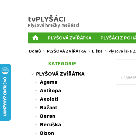
tvPLYŠÁCI
Plyšové hračky, maňásci
PLYŠOVÁ ZVÍŘÁTKA
PLYŠÁCI Z POH
PLYŠOVÉ KLÍČENKY
PLYŠOVÍ PSI
MIX P
Domů
PLYŠOVÁ ZVÍŘÁTKA
Liška
Plyšová liška 
PRSTOVÍ MAŇÁSCI
KORNOUTOVÍ MAŇÁSCI
KATEGORIE
MNOŽSTEVNÍ SLEVY
MOJE OBJEDNÁVKA
PLYŠOVÁ ZVÍŘÁTKA
L 18861
Agama
Antilopa
Axolotl
Bažant
Beran
Beruška
Bizon