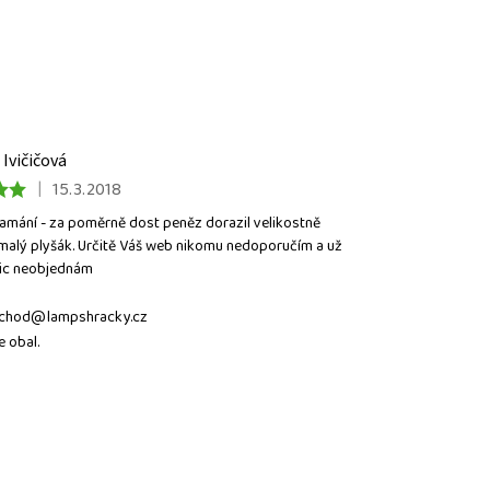
Ivičičová
|
15.3.2018
amání - za poměrně dost peněz dorazil velikostně
alý plyšák. Určitě Váš web nikomu nedoporučím a už
nic neobjednám
 obchod@lampshracky.cz
PODMÍNKAMI OCHRANY OSOBNÍCH
ašimi
 obal.