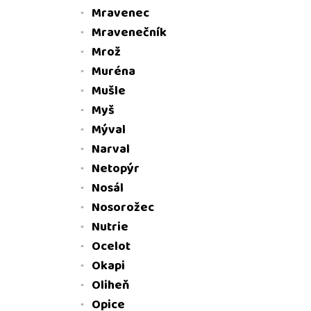
Mravenec
Mravenečník
Mrož
Muréna
Mušle
Myš
Mýval
Narval
Netopýr
Nosál
Nosorožec
Nutrie
Ocelot
Okapi
Oliheň
Opice