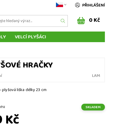
PŘIHLÁŠENÍ
0 Kč
DLY
VELCÍ PLYŠÁCI
ÁSCI ZVÍŘÁTEK
MAŇÁSCI Z POHÁDEK
ENÍ DO ZAHRANIČÍ
SLOVENSKO
LYŠOVÉ HRAČKY
í
LAM
 - plyšová liška délky 23 cm
ez DPH
SKLADEM
9 Kč