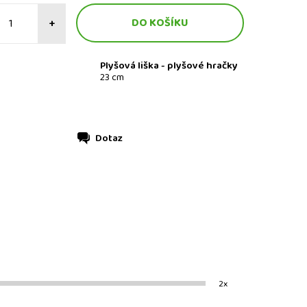
+
Plyšová liška - plyšové hračky
23 cm
Dotaz
2x