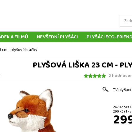
ÁDEK A FILMŮ
NEVŠEDNÍ PLYŠÁCI
PLYŠÁCI ECO-FRIEN
LYŠOVÝCH ZVÍŘÁTEK
TRADIČNÍ PLYŠOVÉ HRAČKY
MAŇ
23 cm - plyšové hračky
LOUTKY
POLŠTÁŘE
DOPRAVA A PLATBA
DORUČ
PLYŠOVÁ LIŠKA 23 CM - P
KONTAKT
2 hodnocen
5
TV plyšáci
247 Kč b
299 Kč / 1 ks
29