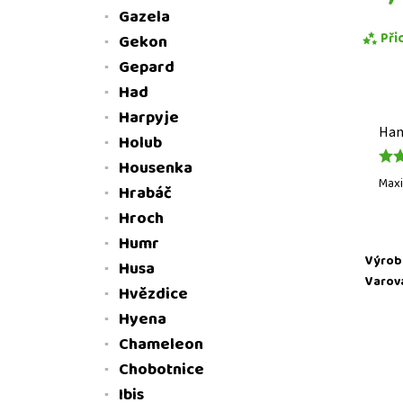
Gazela
Při
Gekon
Gepard
Had
Harpyje
Han
Holub
Housenka
Maxi
Hrabáč
Hroch
Humr
Výrob
Husa
Stis
Varov
ÚD
Hvězdice
Hyena
Chameleon
Chobotnice
Ibis