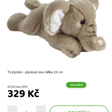
TV plyšáci - plyšový slon délky 23 cm
SKLADEM
272 Kč bez DPH
329 Kč