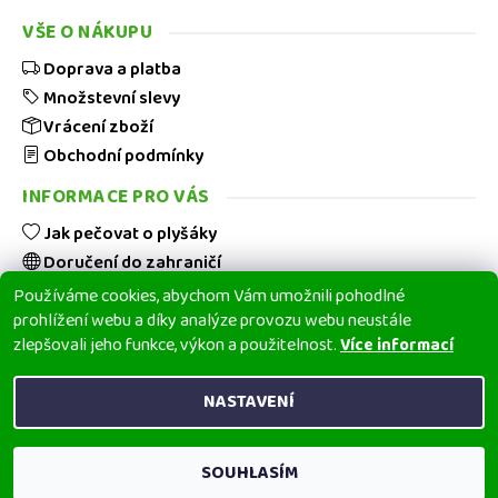
VŠE O NÁKUPU
Doprava a platba
Množstevní slevy
Vrácení zboží
Obchodní podmínky
Stisknutím tlačítka
ODESLAT
HODNOCENÍ
potvrzujete, že jste se
PODMÍNKAMI OCHRANY
seznámili s našimi
INFORMACE PRO VÁS
OSOBNÍCH ÚDAJŮ
.
Jak pečovat o plyšáky
Doručení do zahraničí
Hodnocení obchodu
Používáme cookies, abychom Vám umožnili pohodlné
prohlížení webu a díky analýze provozu webu neustále
Blog
zlepšovali jeho funkce, výkon a použitelnost.
Více informací
Kontakt
NASTAVENÍ
2026 © tvPLYŠÁCI.cz
Všechna práva vyhrazena
SOUHLASÍM
E-shop běží na Shoptetu | Vytvořil Shoptet