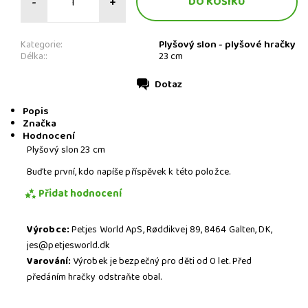
-
+
Plyšový slon - plyšové hračky
Kategorie:
Délka::
23 cm
Dotaz
Tisk
Popis
Značka
Hodnocení
Plyšový slon 23 cm
Buďte první, kdo napíše příspěvek k této položce.
Přidat hodnocení
Výrobce:
Petjes World ApS, Røddikvej 89, 8464 Galten, DK,
jes@petjesworld.dk
Varování:
Výrobek je bezpečný pro děti od 0 let. Před
předáním hračky odstraňte obal.