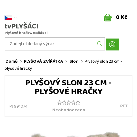
0 Kč
tvPLYŠÁCI
Plyšové hračky, maňásci
Domů
PLYŠOVÁ ZVÍŘÁTKA
Slon
Plyšový slon 23 cm -
plyšové hračky
PLYŠOVÝ SLON 23 CM -
PLYŠOVÉ HRAČKY
PET
PJ 991074
Neohodnoceno