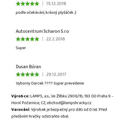
|
15.12.2018
podle očekávání, krásný plyšáček ;)
Autocentrum Scharon S.r.o
|
22.2.2018
Super
Dusan Búran
|
29.12.2017
Vyborny Darcek ???? Super prevedenie
Výrobce:
LAMPS, a.s., Ve Žlíbku 2906/1b, 193 00 Praha 9 -
Horní Počernice, CZ, obchod@lampshracky.cz
Varování:
Výrobek je bezpečný pro děti od 0 let. Před
předáním hračky odstraňte obal.