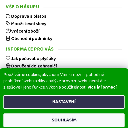
VŠE O NÁKUPU
Doprava a platba
Množstevní slevy
Vrácení zboží
Obchodní podmínky
INFORMACE PRO VÁS
Jak pečovat o plyšáky
Doručení do zahraničí
Hodnocení obchodu
Používáme cookies, abychom Vám umožnili pohodlné
prohlížení webu a díky analýze provozu webu neustále
Blog
zlepšovali jeho funkce, výkon a použitelnost.
Více informací
Kontakt
NASTAVENÍ
2026 © tvPLYŠÁCI.cz
Všechna práva vyhrazena
SOUHLASÍM
E-shop běží na Shoptetu | Vytvořil Shoptet