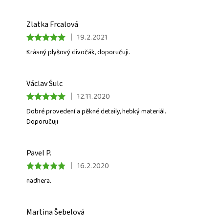
Zlatka Frcalová
|
19.2.2021
Krásný plyšový divočák, doporučuji.
Václav Šulc
|
12.11.2020
Dobré provedení a pěkné detaily, hebký materiál.
Doporučuji
Stisknutím tlačítka
ODESLAT
HODNOCENÍ
potvrzujete, že jste se
PODMÍNKAMI OCHRANY
seznámili s našimi
OSOBNÍCH ÚDAJŮ
.
Pavel P.
|
16.2.2020
nadhera.
Martina Šebelová