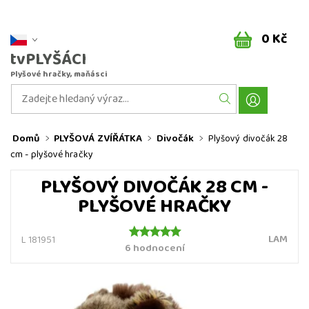
0 Kč
tvPLYŠÁCI
Plyšové hračky, maňásci
Domů
PLYŠOVÁ ZVÍŘÁTKA
Divočák
Plyšový divočák 28
cm - plyšové hračky
PLYŠOVÝ DIVOČÁK 28 CM -
PLYŠOVÉ HRAČKY
LAM
L 181951
6 hodnocení