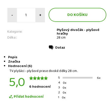
-
+
Plyšový divočák - plyšové
Kategorie:
hračky
Délka::
28 cm
Dotaz
Tisk
Popis
Značka
Hodnocení (6)
TV plyšáci - plyšové prase divoké délky 28 cm.
5,0
5
6x
4
0x
6 hodnocení
3
0x
2
0x
Přidat hodnocení
1
0x