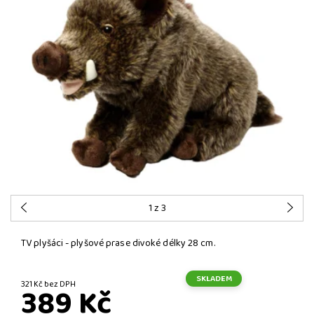
1
z 3
TV plyšáci - plyšové prase divoké délky 28 cm.
SKLADEM
321 Kč bez DPH
389 Kč