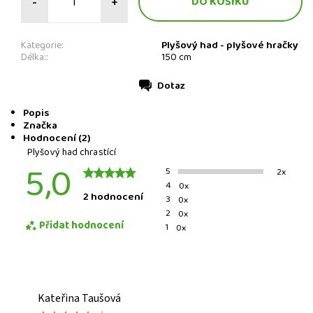
-
+
Plyšový had - plyšové hračky
Kategorie:
Délka::
150 cm
Dotaz
Tisk
Popis
Značka
Hodnocení (2)
Plyšový had chrastící
5,0
5
2x
4
0x
2 hodnocení
3
0x
2
0x
Přidat hodnocení
1
0x
Kateřina Taušová