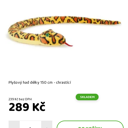
Plyšový had délky 150 cm - chrastící
SKLADEM
239 Kč bez DPH
289 Kč