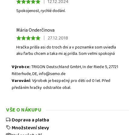
|
12.12.2024
Spokojenost, rychlé dodání.
Mária Onderčinova
|
27.12.2018
Hračka prišla asi do troch dni a v poznamke som uviedla
aku farbu chcem a taka mi aj prišla. Som veľmi spokojná
Stisknutím tlačítka
ODESLAT
HODNOCENÍ
potvrzujete, že jste se
PODMÍNKAMI OCHRANY
seznámili s našimi
Výrobce:
TRIGON Deutschland GmbH, In der Riede 5, 27721
OSOBNÍCH ÚDAJŮ
.
Ritterhude, DE, info@semo.de
Varování:
Výrobek je bezpečný pro děti od 0 let. Před
předáním hračky odstraňte obal.
VŠE O NÁKUPU
Doprava a platba
Množstevní slevy