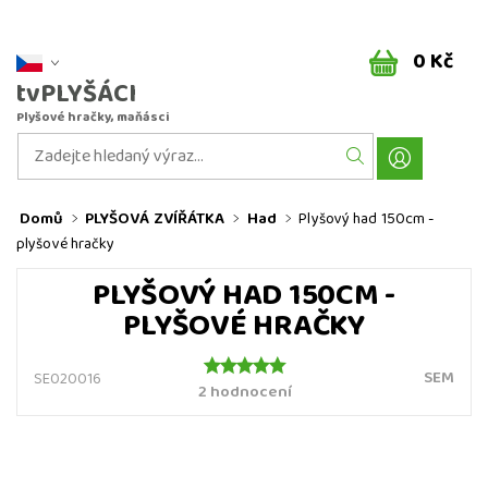
0 Kč
tvPLYŠÁCI
Plyšové hračky, maňásci
Domů
PLYŠOVÁ ZVÍŘÁTKA
Had
Plyšový had 150cm -
plyšové hračky
PLYŠOVÝ HAD 150CM -
PLYŠOVÉ HRAČKY
SEM
SE020016
2 hodnocení