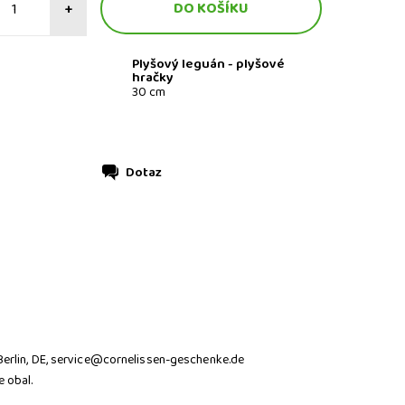
+
Plyšový leguán - plyšové
hračky
30 cm
Dotaz
Berlin, DE, service@cornelissen-geschenke.de
 obal.