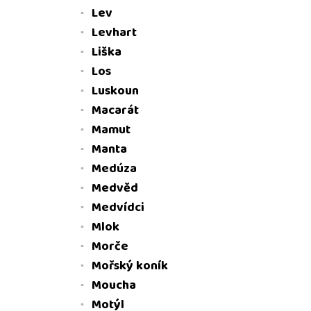
Lev
Levhart
Liška
Los
Luskoun
Macarát
Mamut
Manta
Medúza
Medvěd
Medvídci
Mlok
Morče
Mořský koník
Moucha
Motýl