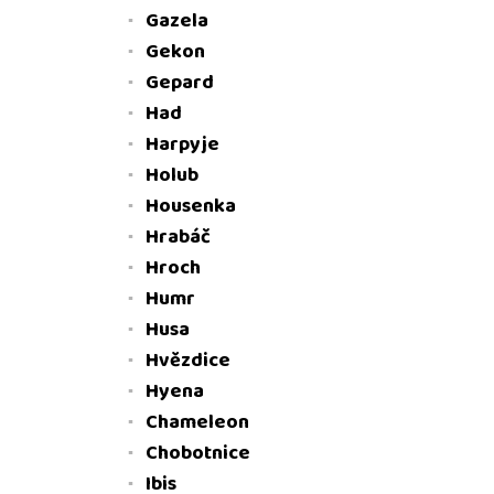
Gazela
Gekon
Gepard
Had
Harpyje
Holub
Stis
ÚD
Housenka
Hrabáč
Hroch
Humr
Husa
Hvězdice
Hyena
Chameleon
Chobotnice
Ibis