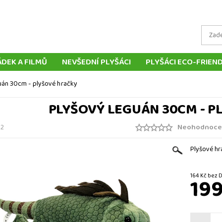
ÁDEK A FILMŮ
NEVŠEDNÍ PLYŠÁCI
PLYŠÁCI ECO-FRIEN
LYŠOVÝCH ZVÍŘÁTEK
TRADIČNÍ PLYŠOVÉ HRAČKY
MAŇ
uán 30cm - plyšové hračky
LOUTKY
POLŠTÁŘE
DOPRAVA A PLATBA
DORUČ
PLYŠOVÝ LEGUÁN 30CM - P
KONTAKT
Neohodnoce
02
Plyšové hr
164 Kč be
199