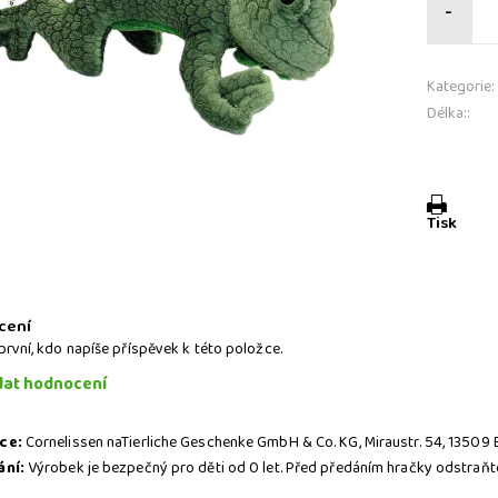
-
Kategorie:
Délka::
Tisk
a
cení
první, kdo napíše příspěvek k této položce.
dat hodnocení
ce:
Cornelissen naTierliche Geschenke GmbH & Co. KG, Miraustr. 54, 13509 
ání:
Výrobek je bezpečný pro děti od 0 let. Před předáním hračky odstraňte