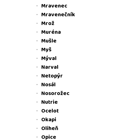
Mravenec
Mravenečník
Mrož
Muréna
Mušle
Myš
Mýval
Narval
Netopýr
Nosál
Nosorožec
Nutrie
Ocelot
Okapi
Oliheň
Opice