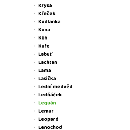
Krysa
Křeček
Kudlanka
Kuna
Kůň
Kuře
Labuť
Lachtan
Lama
Lasička
Lední medvěd
Ledňáček
Leguán
Lemur
Leopard
Lenochod