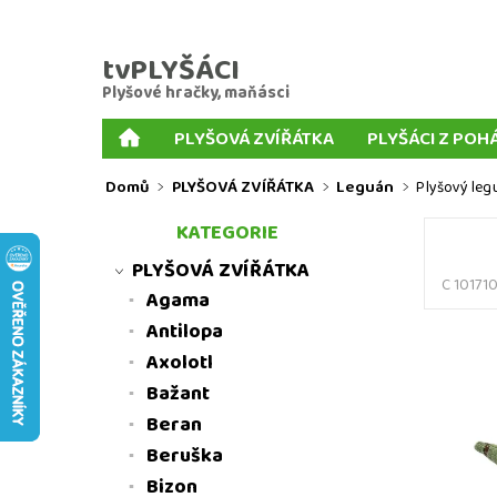
tvPLYŠÁCI
Plyšové hračky, maňásci
PLYŠOVÁ ZVÍŘÁTKA
PLYŠÁCI Z POH
PLYŠOVÉ KLÍČENKY
PLYŠOVÍ PSI
MIX P
Domů
PLYŠOVÁ ZVÍŘÁTKA
Leguán
Plyšový leg
PRSTOVÍ MAŇÁSCI
KORNOUTOVÍ MAŇÁSCI
KATEGORIE
MNOŽSTEVNÍ SLEVY
MOJE OBJEDNÁVKA
PLYŠOVÁ ZVÍŘÁTKA
C 10171
Agama
Antilopa
Axolotl
Bažant
Beran
Beruška
Bizon