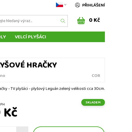
PŘIHLÁŠENÍ
0 Kč
DLY
VELCÍ PLYŠÁCI
ÁSCI ZVÍŘÁTEK
MAŇÁSCI Z POHÁDEK
ENÍ DO ZAHRANIČÍ
SLOVENSKO
LYŠOVÉ HRAČKY
no
COR
ačky - TV plyšáci - plyšový Leguán zelený velikosti cca 30cm.
SKLADEM
z DPH
 Kč