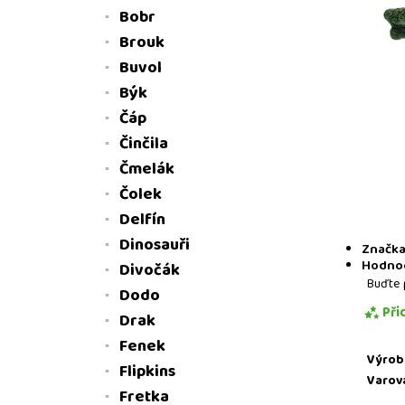
Bobr
Brouk
Buvol
Býk
Čáp
Činčila
Čmelák
Čolek
Delfín
Dinosauři
Značk
Hodno
Divočák
Buďte 
Dodo
Při
Drak
Fenek
Výrob
Flipkins
Varov
Fretka