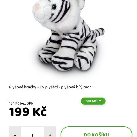
Plyšové hračky - TV plyšáci - plyšový bílý tygr
SKLADEM
164 Kč bez DPH
199 Kč
-
+