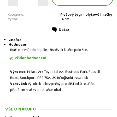
Plyšový tygr - plyšové hračky
Kategorie:
Výška::
14 cm
Dotaz
Tisk
Značka
Hodnocení
Buďte první, kdo napíše příspěvek k této položce.
Přidat hodnocení
Výrobce:
Millars Ark Toys Ltd, A.K. Business Park, Russell
Road, Southport, PR9 7SA, UK, info@arktoys.co.uk
Varování:
Výrobek je bezpečný pro děti od 0 let. Před
předáním hračky odstraňte obal.
VŠE O NÁKUPU