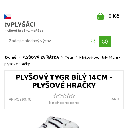
0 Kč
tvPLYŠÁCI
Plyšové hračky, maňásci
Domů
PLYŠOVÁ ZVÍŘÁTKA
Tygr
Plyšový tygr bílý 14cm -
plyšové hračky
PLYŠOVÝ TYGR BÍLÝ 14CM -
PLYŠOVÉ HRAČKY
ARK
AR MS999/18
Neohodnoceno