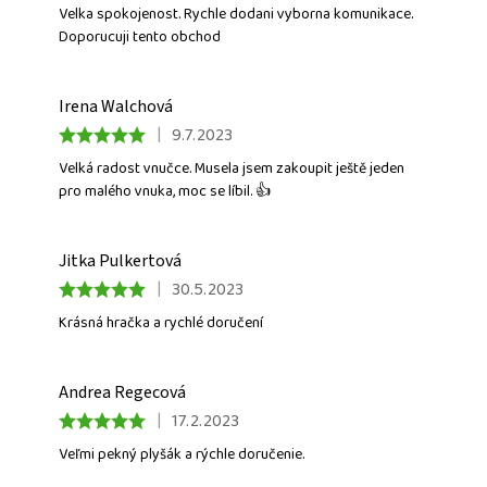
Velka spokojenost. Rychle dodani vyborna komunikace.
Doporucuji tento obchod
Irena Walchová
|
9.7.2023
Velká radost vnučce. Musela jsem zakoupit ještě jeden
Stisknutím tlačítka
pro malého vnuka, moc se líbil. 👍
ODESLAT
HODNOCENÍ
potvrzujete, že jste se
PODMÍNKAMI OCHRANY
seznámili s našimi
OSOBNÍCH ÚDAJŮ
.
Jitka Pulkertová
|
30.5.2023
Krásná hračka a rychlé doručení
Andrea Regecová
|
17.2.2023
Veľmi pekný plyšák a rýchle doručenie.