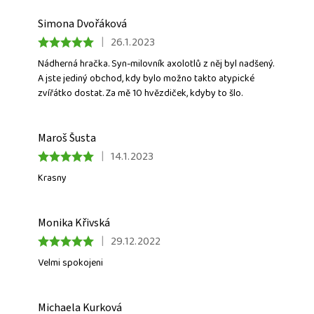
Simona Dvořáková
|
26.1.2023
Nádherná hračka. Syn-milovník axolotlů z něj byl nadšený.
A jste jediný obchod, kdy bylo možno takto atypické
zvířátko dostat. Za mě 10 hvězdiček, kdyby to šlo.
Maroš Šusta
|
14.1.2023
Krasny
Monika Křivská
|
29.12.2022
Velmi spokojeni
Michaela Kurková