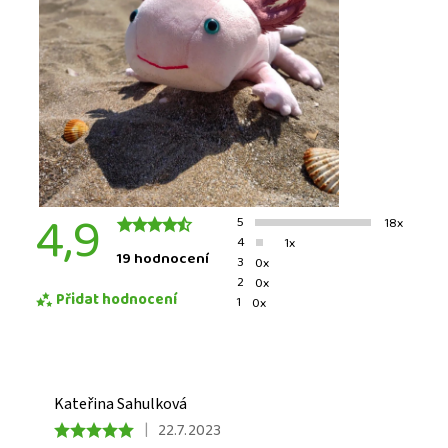
4,9
5
18x
4
1x
19 hodnocení
3
0x
2
0x
Přidat hodnocení
1
0x
Kateřina Sahulková
|
22.7.2023