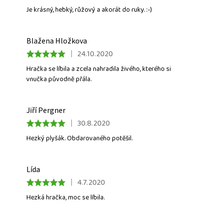
Je krásný, hebký, růžový a akorát do ruky. :-)
Blažena Hložkova
|
24.10.2020
Hračka se líbila a zcela nahradila živého, kterého si
vnučka původně přála.
Jiří Pergner
|
30.8.2020
Hezký plyšák. Obdarovaného potěšil.
Lída
|
4.7.2020
Hezká hračka, moc se líbila.