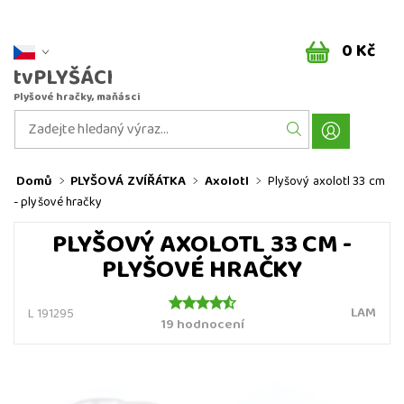
0 Kč
tvPLYŠÁCI
Plyšové hračky, maňásci
Domů
PLYŠOVÁ ZVÍŘÁTKA
Axolotl
Plyšový axolotl 33 cm
- plyšové hračky
PLYŠOVÝ AXOLOTL 33 CM -
PLYŠOVÉ HRAČKY
LAM
L 191295
19 hodnocení