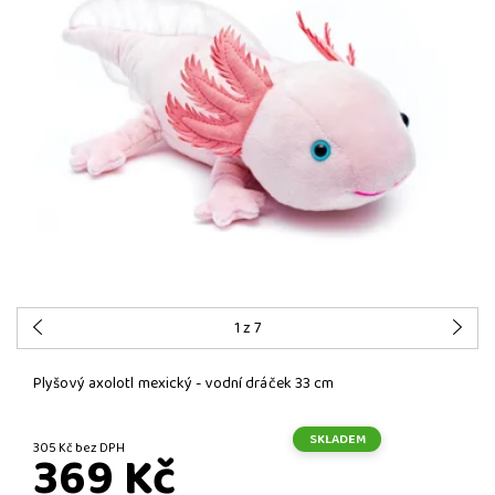
1
z 7
Plyšový axolotl mexický - vodní dráček 33 cm
SKLADEM
305 Kč bez DPH
369 Kč