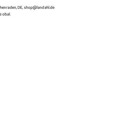
henraden, DE, shop@landahl.de
 obal.
PODMÍNKAMI OCHRANY OSOBNÍCH
ašimi