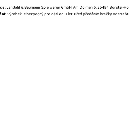
ce:
Landahl & Baumann Spielwaren GmbH, Am Dolmen 6, 25494 Borstel-Ho
ání:
Výrobek je bezpečný pro děti od 0 let. Před předáním hračky odstraňte
knutím tlačítka
ODESLAT
HODNOCENÍ
potvrzujete, že jste se seznámili s n
AJŮ
.