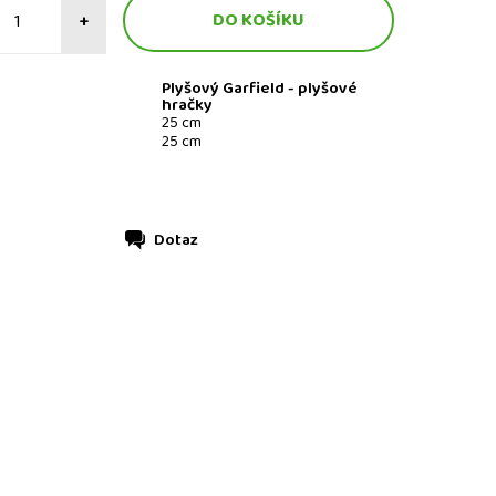
+
Plyšový Garfield - plyšové
hračky
25 cm
25 cm
Dotaz