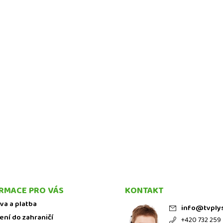
RMACE PRO VÁS
KONTAKT
va a platba
info
@
tvply
ení do zahraničí
+420 732 259