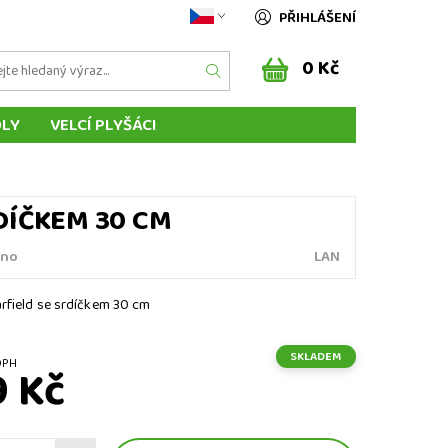
PŘIHLÁŠENÍ
0 Kč
DLY
VELCÍ PLYŠÁCI
ÁSCI ZVÍŘÁTEK
MAŇÁSCI Z POHÁDEK
ENÍ DO ZAHRANIČÍ
SLOVENSKO
DÍČKEM 30 CM
no
LAN
rfield se srdíčkem 30 cm
SKLADEM
ez DPH
9 Kč