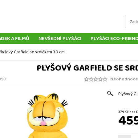
ÁDEK A FILMŮ
NEVŠEDNÍ PLYŠÁCI
PLYŠÁCI ECO-FRIEN
LYŠOVÝCH ZVÍŘÁTEK
TRADIČNÍ PLYŠOVÉ HRAČKY
MAŇ
Plyšový Garfield se srdíčkem 30 cm
LOUTKY
POLŠTÁŘE
DOPRAVA A PLATBA
DORUČ
PLYŠOVÝ GARFIELD SE SR
KONTAKT
Neohodnoce
85B
Plyšový Ga
379 Kč b
45