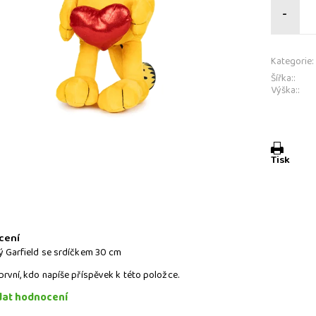
-
Kategorie:
Šířka::
Výška::
Tisk
a
cení
ý Garfield se srdíčkem 30 cm
první, kdo napíše příspěvek k této položce.
dat hodnocení