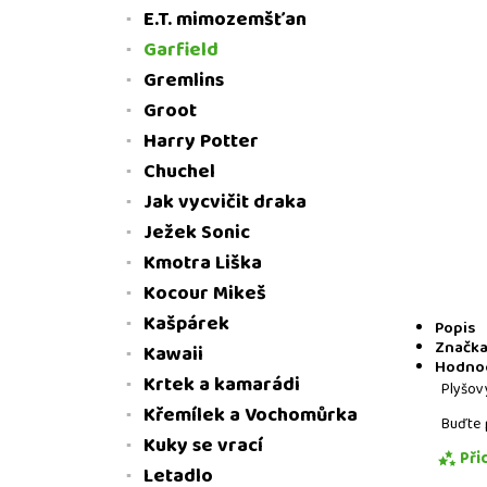
E.T. mimozemšťan
Garfield
Gremlins
Groot
Harry Potter
Chuchel
Jak vycvičit draka
Ježek Sonic
Kmotra Liška
Kocour Mikeš
Kašpárek
Popis
Značk
Kawaii
Hodno
Krtek a kamarádi
Plyšov
Křemílek a Vochomůrka
Buďte 
Kuky se vrací
Při
Letadlo