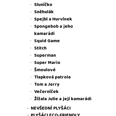
Sluníčko
Sněhulák
Spejbl a Hurvínek
Spongebob a jeho
kamarádi
Squid Game
Stitch
Superman
Super Mario
Šmoulové
Tlapková patrola
Tom a Jerry
Večerníček
Žížala Julie a její kamarádi
NEVŠEDNÍ PLYŠÁCI
PLYŠÁCI ECO-FRIENDLY