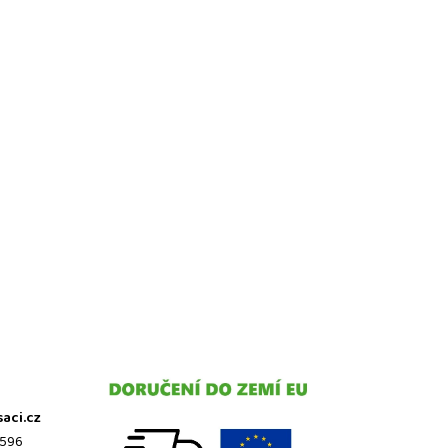
saci.cz
 596