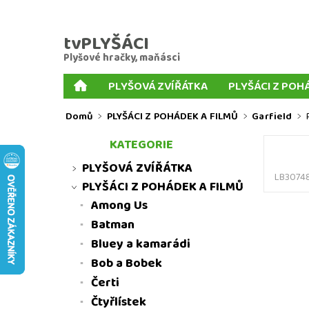
tvPLYŠÁCI
Plyšové hračky, maňásci
PLYŠOVÁ ZVÍŘÁTKA
PLYŠÁCI Z POH
PLYŠOVÉ KLÍČENKY
PLYŠOVÍ PSI
MIX P
Domů
PLYŠÁCI Z POHÁDEK A FILMŮ
Garfield
PRSTOVÍ MAŇÁSCI
KORNOUTOVÍ MAŇÁSCI
KATEGORIE
MNOŽSTEVNÍ SLEVY
MOJE OBJEDNÁVKA
PLYŠOVÁ ZVÍŘÁTKA
LB3074
PLYŠÁCI Z POHÁDEK A FILMŮ
Among Us
Batman
Bluey a kamarádi
Bob a Bobek
Čerti
Čtyřlístek