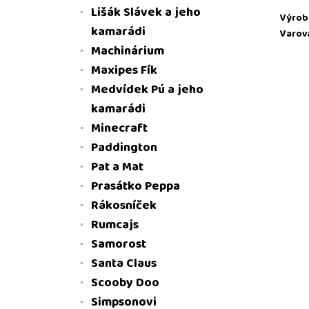
Lišák Slávek a jeho
Výrob
kamarádi
Varov
Machinárium
Maxipes Fík
Medvídek Pú a jeho
kamarádi
Minecraft
Paddington
Stis
Pat a Mat
ÚD
Prasátko Peppa
Rákosníček
Rumcajs
Samorost
Santa Claus
Scooby Doo
Simpsonovi