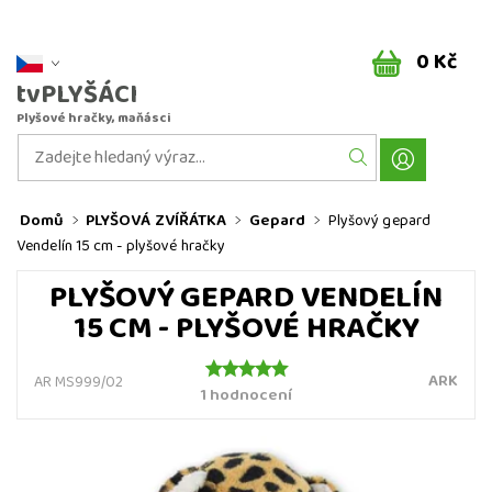
0 Kč
tvPLYŠÁCI
Plyšové hračky, maňásci
Domů
PLYŠOVÁ ZVÍŘÁTKA
Gepard
Plyšový gepard
Vendelín 15 cm - plyšové hračky
PLYŠOVÝ GEPARD VENDELÍN
15 CM - PLYŠOVÉ HRAČKY
ARK
AR MS999/02
1 hodnocení