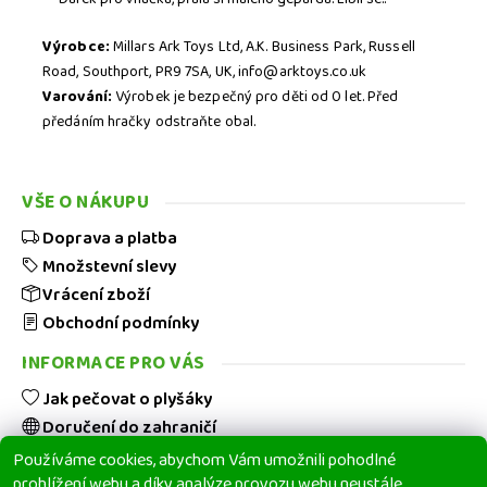
Výrobce:
Millars Ark Toys Ltd, A.K. Business Park, Russell
Road, Southport, PR9 7SA, UK, info@arktoys.co.uk
Varování:
Výrobek je bezpečný pro děti od 0 let. Před
předáním hračky odstraňte obal.
Stisknutím tlačítka
ODESLAT
HODNOCENÍ
potvrzujete, že jste se
PODMÍNKAMI OCHRANY
seznámili s našimi
VŠE O NÁKUPU
OSOBNÍCH ÚDAJŮ
.
Doprava a platba
Množstevní slevy
Vrácení zboží
Obchodní podmínky
INFORMACE PRO VÁS
Jak pečovat o plyšáky
Doručení do zahraničí
Hodnocení obchodu
Používáme cookies, abychom Vám umožnili pohodlné
prohlížení webu a díky analýze provozu webu neustále
Blog