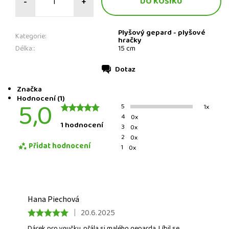
-
+
Plyšový gepard - plyšové
Kategorie:
hračky
Délka::
15 cm
Dotaz
Tisk
Značka
Hodnocení (1)
5,0
5
1x
4
0x
1 hodnocení
3
0x
2
0x
Přidat hodnocení
1
0x
Hana Piechová
|
20.6.2025
Dárek pro vnučku, přála si malého geparda. Líbil se..