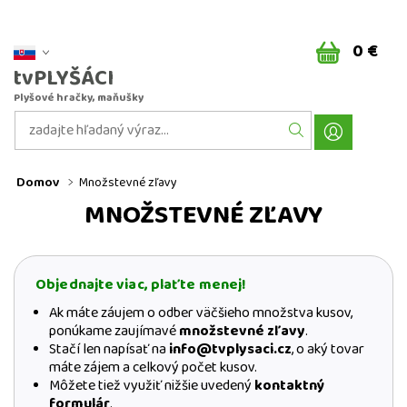
0 €
tvPLYŠÁCI
Plyšové hračky, maňušky
Domov
Množstevné zľavy
MNOŽSTEVNÉ ZĽAVY
Objednajte viac, plaťte menej!
Ak máte záujem o odber väčšieho množstva kusov,
ponúkame zaujímavé
množstevné zľavy
.
Stačí len napísať na
info@tvplysaci.cz
, o aký tovar
máte zájem a celkový počet kusov.
Môžete tiež využiť nižšie uvedený
kontaktný
formulár
.