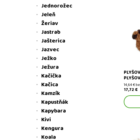
Jednorožec
Jeleň
Žeriav
Jastrab
Plyšová 
hračky
Jašterica
Jazvec
Ježko
Ježura
PLYŠOV
Kačička
PLYŠOV
Kačica
14,64 € b
17,72 €
Kamzík
Kapustňák
Kapybara
Kivi
Kengura
Koala