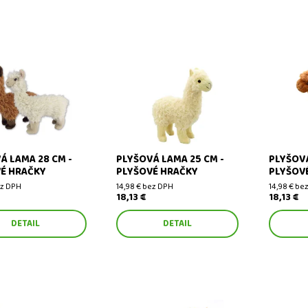
lama 28 cm - plyšové
Plyšová lama 25 cm - plyšové
Plyšová l
hračky
hračky
Á LAMA 28 CM -
PLYŠOVÁ LAMA 25 CM -
PLYŠOVÁ
É HRAČKY
PLYŠOVÉ HRAČKY
PLYŠOV
ez DPH
14,98 € bez DPH
14,98 € be
18,13 €
18,13 €
DETAIL
DETAIL