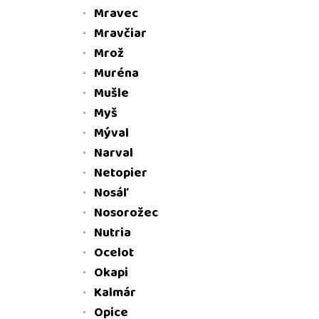
Mravec
Mravčiar
Mrož
Muréna
Mušle
Myš
Mýval
Narval
Netopier
Nosáľ
Nosorožec
Nutria
Ocelot
Okapi
Kalmár
Opice