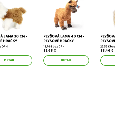
lama 30 cm - plyšové
Plyšová lama 40 cm - plyšové
Plyšová l
hračky
hračky
Á LAMA 30 CM -
PLYŠOVÁ LAMA 40 CM -
PLYŠOVÁ
É HRAČKY
PLYŠOVÉ HRAČKY
PLYŠOV
ez DPH
18,74 € bez DPH
23,52 € be
22,68 €
28,46 €
DETAIL
DETAIL