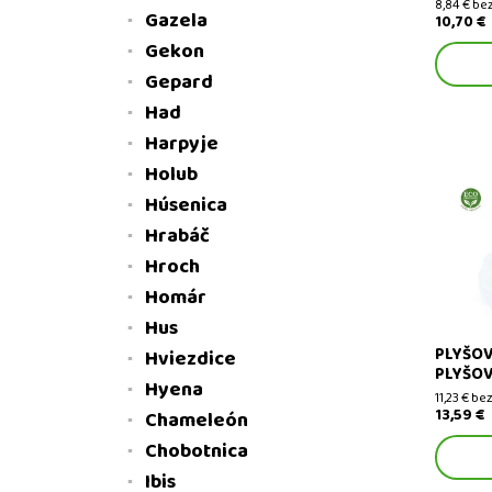
8,84 € be
Gazela
10,70 €
Gekon
Gepard
Had
Harpyje
Holub
Húsenica
Plyšová 
Hrabáč
hračky
Hroch
Homár
Hus
PLYŠOV
Hviezdice
PLYŠOV
Hyena
11,23 € b
13,59 €
Chameleón
Chobotnica
Ibis