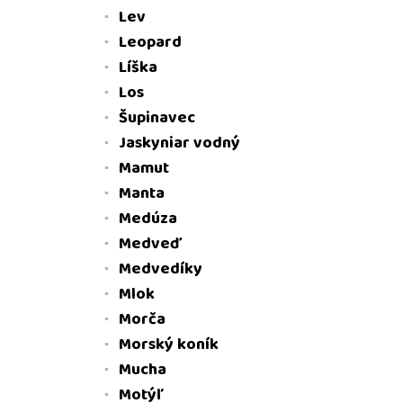
Lev
Leopard
Líška
Los
Šupinavec
Jaskyniar vodný
Mamut
Manta
Medúza
Medveď
Medvedíky
Mlok
Morča
Morský koník
Mucha
Motýľ