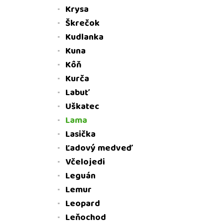
Krysa
Škrečok
Kudlanka
Kuna
Kôň
Kurča
Labuť
Uškatec
Lama
Lasička
Ľadový medveď
Včelojedi
Leguán
Lemur
Leopard
Leňochod