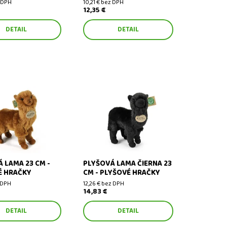
z DPH
10,21 € bez DPH
12,35 €
DETAIL
DETAIL
ama 23 cm - plyšové
Plyšová lama čierna 23 cm -
plyšové hračky
 LAMA 23 CM -
PLYŠOVÁ LAMA ČIERNA 23
É HRAČKY
CM - PLYŠOVÉ HRAČKY
z DPH
12,26 € bez DPH
14,83 €
DETAIL
DETAIL