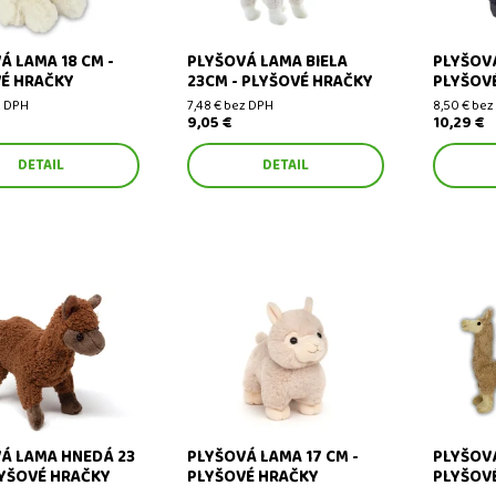
Á LAMA 18 CM -
PLYŠOVÁ LAMA BIELA
PLYŠOVÁ
É HRAČKY
23CM - PLYŠOVÉ HRAČKY
PLYŠOV
z DPH
7,48 € bez DPH
8,50 € bez
9,05 €
10,29 €
DETAIL
DETAIL
lama hnedá 23 cm -
Plyšová lama 17 cm - plyšové
Plyšová l
hračky
hračky
hračky
Á LAMA HNEDÁ 23
PLYŠOVÁ LAMA 17 CM -
PLYŠOVÁ
LYŠOVÉ HRAČKY
PLYŠOVÉ HRAČKY
PLYŠOV