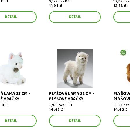
z DPH
9,87 € bez DPH
10,21 € be
11,94 €
12,35 €
DETAIL
DETAIL
lama 23 cm - plyšové
Plyšová lama 22 cm - plyšové
Plyšová l
hračky
hračky
Á LAMA 23 CM -
PLYŠOVÁ LAMA 22 CM -
PLYŠOVÁ
É HRAČKY
PLYŠOVÉ HRAČKY
PLYŠOV
ez DPH
11,92 € bez DPH
11,92 € be
14,42 €
14,42 €
DETAIL
DETAIL