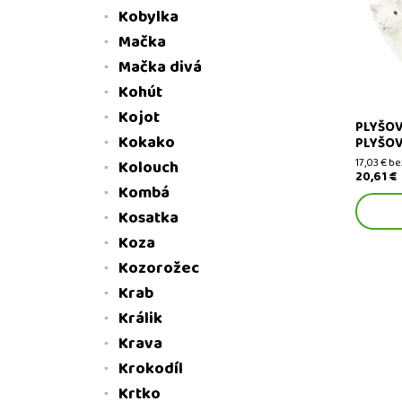
Kobylka
Plyšová 
hračky
Mačka
Mačka divá
Kohút
Kojot
PLYŠOV
Kokako
PLYŠOV
17,03 € b
Kolouch
20,61 €
Kombá
Kosatka
Koza
Kozorožec
Krab
Králik
Krava
Krokodíl
Krtko