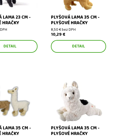
 LAMA 23 CM -
PLYŠOVÁ LAMA 35 CM -
É HRAČKY
PLYŠOVÉ HRAČKY
 DPH
8,50 € bez DPH
10,29 €
DETAIL
DETAIL
ama 35 cm - plyšové
Plyšová lama 35 cm - plyšové
hračky
 LAMA 35 CM -
PLYŠOVÁ LAMA 35 CM -
É HRAČKY
PLYŠOVÉ HRAČKY