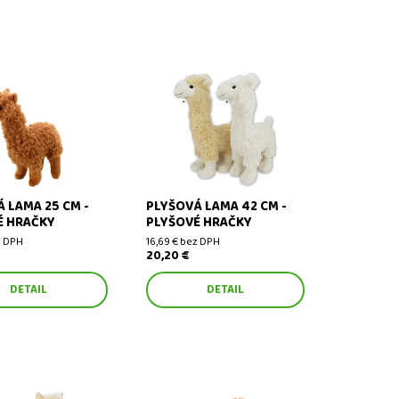
ama 25 cm - plyšové
Plyšová lama 42 cm - plyšové
hračky
 LAMA 25 CM -
PLYŠOVÁ LAMA 42 CM -
É HRAČKY
PLYŠOVÉ HRAČKY
z DPH
16,69 € bez DPH
20,20 €
DETAIL
DETAIL