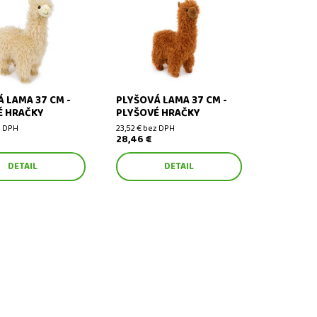
ama 37 cm - plyšové
Plyšová lama 37 cm - plyšové
hračky
 LAMA 37 CM -
PLYŠOVÁ LAMA 37 CM -
É HRAČKY
PLYŠOVÉ HRAČKY
z DPH
23,52 € bez DPH
28,46 €
DETAIL
DETAIL