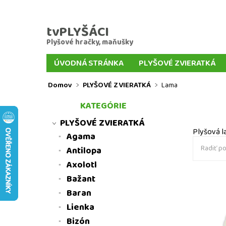
tvPLYŠÁCI
Plyšové hračky, maňušky
ÚVODNÁ STRÁNKA
PLYŠOVÉ ZVIERATKÁ
VEĽKÍ PLYŠÁCI
PLYŠOVÉ KĽÚČENKY
PL
Domov
PLYŠOVÉ ZVIERATKÁ
Lama
MAŇUŠKY ZVIERATIEK
MAŇUŠKY Z ROZPR
KATEGÓRIE
DOPRAVA A PLATBA TOVARU
DORUČENIE D
PLYŠOVÉ ZVIERATKÁ
Plyšová l
Agama
Radiť po
Antilopa
Axolotl
Bažant
Baran
Plyšová 
hračky
Lienka
Bizón