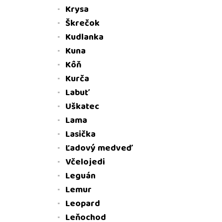
Krysa
Škrečok
Kudlanka
Kuna
Kôň
Kurča
Labuť
Uškatec
Lama
Lasička
Ľadový medveď
Včelojedi
Leguán
Lemur
Leopard
Leňochod