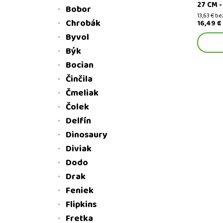
27 CM 
Bobor
13,63 € b
Chrobák
16,49 €
Byvol
Býk
Bocian
Činčila
Čmeliak
Čolek
Delfín
Dinosaury
Diviak
Dodo
Drak
Feniek
Flipkins
Fretka