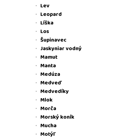
Lev
Leopard
Líška
Los
Šupinavec
Jaskyniar vodný
Mamut
Manta
Medúza
Medveď
Medvedíky
Mlok
Morča
Morský koník
Mucha
Motýľ