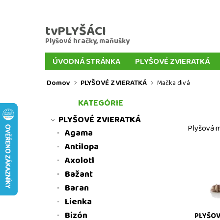
tvPLYŠÁCI
Plyšové hračky, maňušky
ÚVODNÁ STRÁNKA
PLYŠOVÉ ZVIERATKÁ
VEĽKÍ PLYŠÁCI
PLYŠOVÉ KĽÚČENKY
PL
Domov
PLYŠOVÉ ZVIERATKÁ
Mačka divá
MAŇUŠKY ZVIERATIEK
MAŇUŠKY Z ROZPR
KATEGÓRIE
DOPRAVA A PLATBA TOVARU
DORUČENIE D
PLYŠOVÉ ZVIERATKÁ
Plyšová 
Agama
Antilopa
Plyšová 
Axolotl
plyšové 
Bažant
Baran
Lienka
Bizón
PLYŠOV