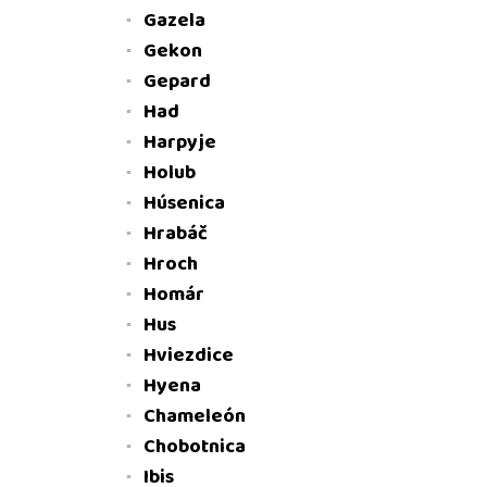
Gazela
Gekon
Gepard
Had
Harpyje
Holub
Húsenica
Hrabáč
Hroch
Homár
Hus
Hviezdice
Hyena
Chameleón
Chobotnica
Ibis