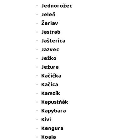
Jednorožec
Jeleň
Žeriav
Jastrab
Jašterica
Jazvec
Ježko
Ježura
Kačička
Kačica
Kamzík
Kapustňák
Kapybara
Kivi
Kengura
Koala