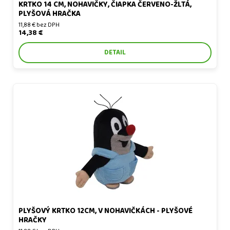
KRTKO 14 CM, NOHAVIČKY, ČIAPKA ČERVENO-ŽLTÁ,
PLYŠOVÁ HRAČKA
11,88 € bez DPH
14,38 €
DETAIL
Plyšový Krtko 12cm, v nohavičkách - plyšové hračky
PLYŠOVÝ KRTKO 12CM, V NOHAVIČKÁCH - PLYŠOVÉ
HRAČKY