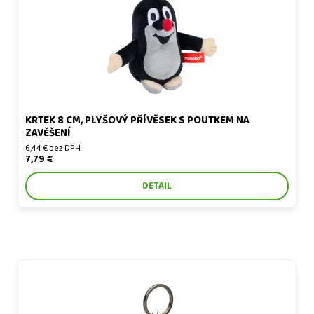
KRTEK 8 CM, PLYŠOVÝ PŘÍVĚSEK S POUTKEM NA
ZAVĚŠENÍ
6,44 € bez DPH
7,79 €
DETAIL
Krtek 6 cm, plyšový přívěsek na kroužku