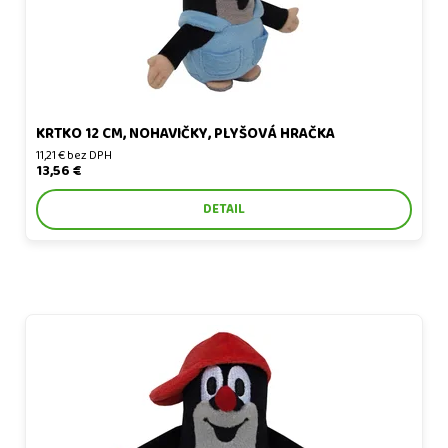
KRTKO 12 CM, NOHAVIČKY, PLYŠOVÁ HRAČKA
11,21 € bez DPH
13,56 €
DETAIL
Krtko 12 cm, šiltovka červená, plyšová hračka