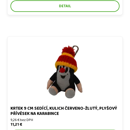
DETAIL
Krtek 9 cm sedící, kulich červeno-žlutý, plyšový přívěsek na
karabince
KRTEK 9 CM SEDÍCÍ, KULICH ČERVENO-ŽLUTÝ, PLYŠOVÝ
PŘÍVĚSEK NA KARABINCE
9,26 € bez DPH
11,21 €