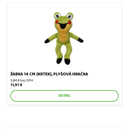
Žabka 14 cm (Krtek), plyšová hračka
ŽABKA 14 CM (KRTEK), PLYŠOVÁ HRAČKA
9,84 € bez DPH
11,91 €
DETAIL