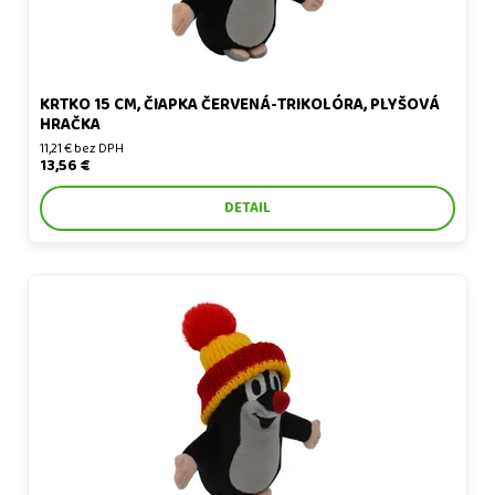
KRTKO 15 CM, ČIAPKA ČERVENÁ-TRIKOLÓRA, PLYŠOVÁ
HRAČKA
11,21 € bez DPH
13,56 €
DETAIL
Krtko 15 cm, čiapka červeno-žltá, plyšová hračka