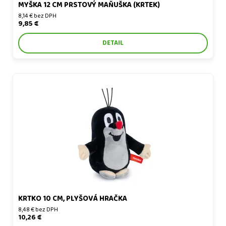
MYŠKA 12 CM PRSTOVÝ MAŇUŠKA (KRTEK)
8,14 € bez DPH
9,85 €
DETAIL
Krtko 10 cm, plyšová hračka
KRTKO 10 CM, PLYŠOVÁ HRAČKA
8,48 € bez DPH
10,26 €