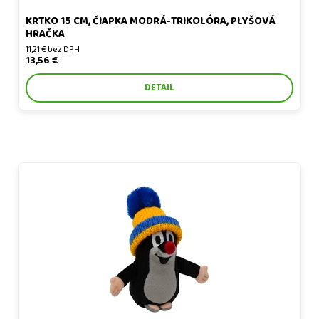
KRTKO 15 CM, ČIAPKA MODRÁ-TRIKOLÓRA, PLYŠOVÁ
HRAČKA
11,21 € bez DPH
13,56 €
DETAIL
Krtko 15 cm, čiapka modro-žltá, plyšová hračka