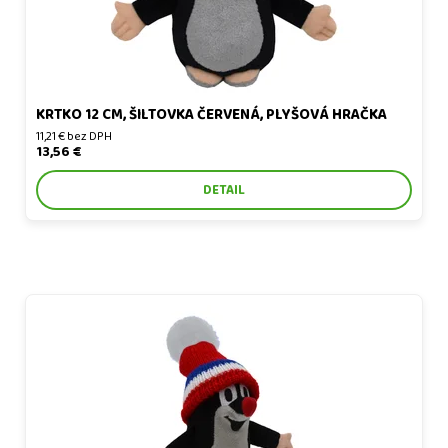
KRTKO 12 CM, ŠILTOVKA ČERVENÁ, PLYŠOVÁ HRAČKA
11,21 € bez DPH
13,56 €
DETAIL
Krtko 15 cm, čiapka červená-trikolóra, plyšová hračka