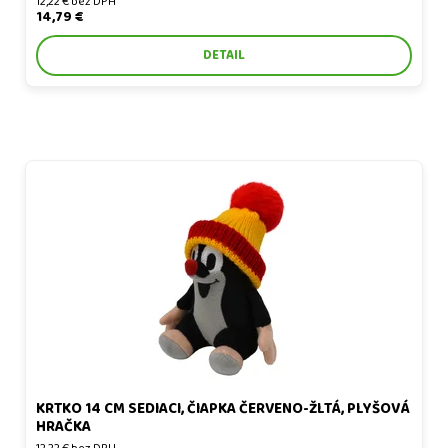
12,22 € bez DPH
14,79 €
DETAIL
Krtko 14 cm sediaci, čiapka červeno-žltá, plyšová hračka
KRTKO 14 CM SEDIACI, ČIAPKA ČERVENO-ŽLTÁ, PLYŠOVÁ
HRAČKA