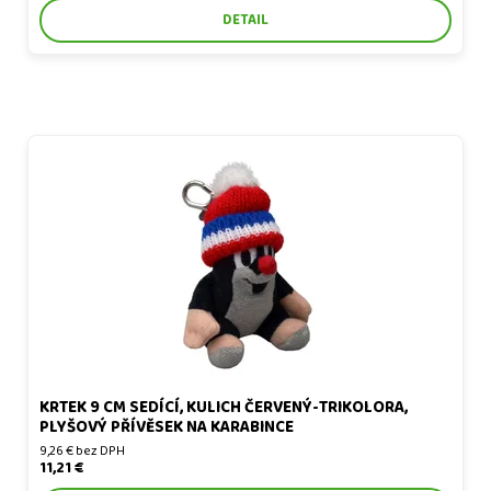
DETAIL
Krtek 9 cm sedící, kulich červený-trikolora, plyšový přívěsek na
karabince
KRTEK 9 CM SEDÍCÍ, KULICH ČERVENÝ-TRIKOLORA,
PLYŠOVÝ PŘÍVĚSEK NA KARABINCE
9,26 € bez DPH
11,21 €