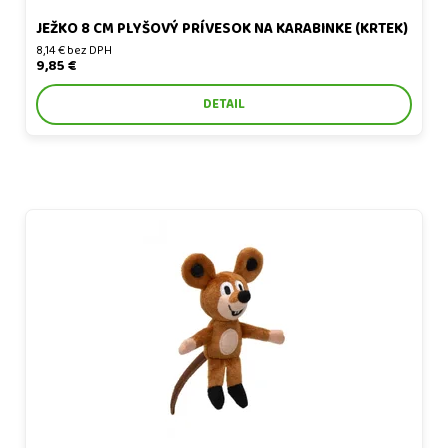
JEŽKO 8 CM PLYŠOVÝ PRÍVESOK NA KARABINKE (KRTEK)
8,14 € bez DPH
9,85 €
DETAIL
Myška 12 cm prstový maňuška (Krtek)