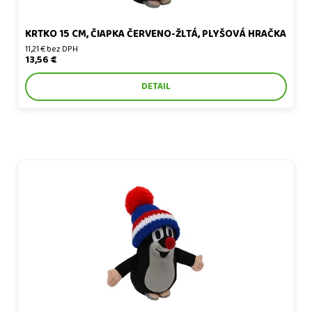
KRTKO 15 CM, ČIAPKA ČERVENO-ŽLTÁ, PLYŠOVÁ HRAČKA
11,21 € bez DPH
13,56 €
DETAIL
Krtko 15 cm, čiapka modrá-trikolóra, plyšová hračka