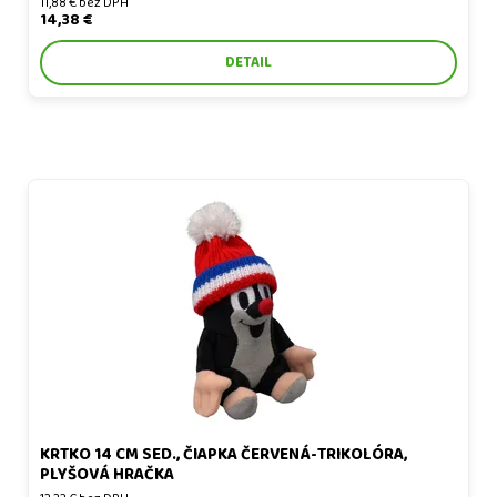
11,88 € bez DPH
14,38 €
DETAIL
Krtko 14 cm sed., čiapka červená-trikolóra, plyšová hračka
KRTKO 14 CM SED., ČIAPKA ČERVENÁ-TRIKOLÓRA,
PLYŠOVÁ HRAČKA