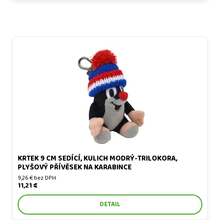
Krtek 9 cm sedící, kulich modrý-trilokora, plyšový přívěsek na
karabince
KRTEK 9 CM SEDÍCÍ, KULICH MODRÝ-TRILOKORA,
PLYŠOVÝ PŘÍVĚSEK NA KARABINCE
9,26 € bez DPH
11,21 €
DETAIL