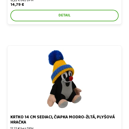
12,22 € bez DPH
14,79 €
DETAIL
Krtko 14 cm sediaci, čiapka modro-žltá, plyšová hračka
KRTKO 14 CM SEDIACI, ČIAPKA MODRO-ŽLTÁ, PLYŠOVÁ
HRAČKA
12,22 € bez DPH