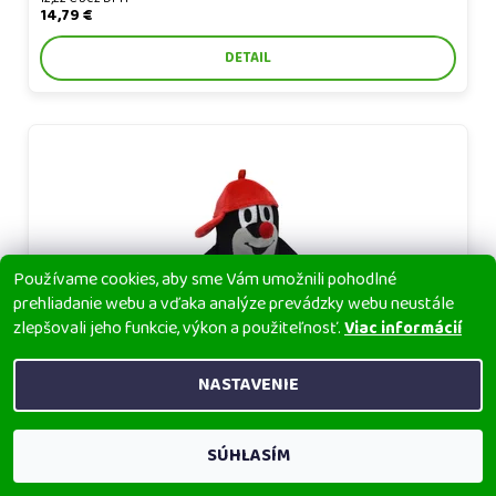
14,79 €
DETAIL
Krtko 16 cm šiltovka červená, plyšová hračka
Používame cookies, aby sme Vám umožnili pohodlné
prehliadanie webu a vďaka analýze prevádzky webu neustále
zlepšovali jeho funkcie, výkon a použiteľnosť.
Viac informácií
NASTAVENIE
KRTKO 16 CM ŠILTOVKA ČERVENÁ, PLYŠOVÁ HRAČKA
13,25 € bez DPH
16,03 €
SÚHLASÍM
DETAIL