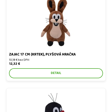
Zajac 17 cm (Krtek), plyšová hračka
ZAJAC 17 CM (KRTEK), PLYŠOVÁ HRAČKA
10,18 € bez DPH
12,32 €
DETAIL
Krtko 12 cm sediaci, plyšová hračka