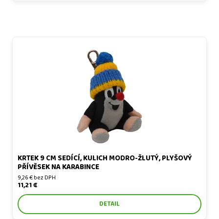
Krtek 9 cm sedící, kulich modro-žlutý, plyšový přívěsek na
karabince
KRTEK 9 CM SEDÍCÍ, KULICH MODRO-ŽLUTÝ, PLYŠOVÝ
PŘÍVĚSEK NA KARABINCE
9,26 € bez DPH
11,21 €
DETAIL