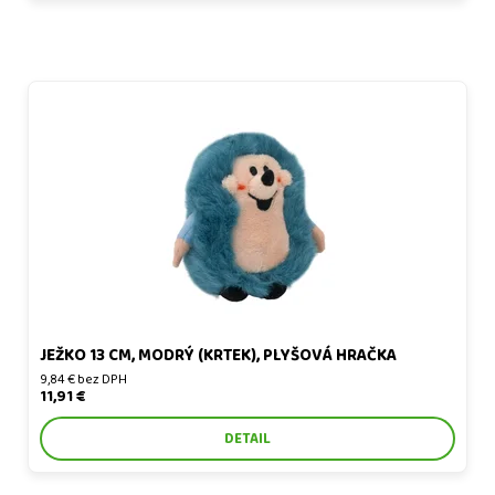
Ježko 13 cm, modrý (Krtek), plyšová hračka
JEŽKO 13 CM, MODRÝ (KRTEK), PLYŠOVÁ HRAČKA
9,84 € bez DPH
11,91 €
DETAIL