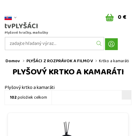
0 €
tvPLYŠÁCI
Plyšové hračky, maňušky
Domov
PLYŠÁCI Z ROZPRÁVOK A FILMOV
Krtko a kamaráti
PLYŠOVÝ KRTKO A KAMARÁTI
Plyšový krtko a kamaráti
102
položiek celkom
Krtek 8 cm, plyšový přívěsek s poutkem na zavěšení