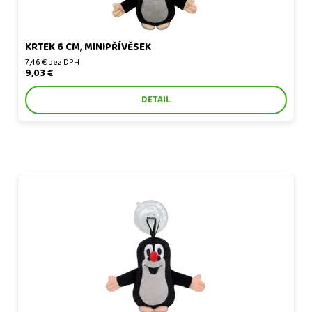
KRTEK 6 CM, MINIPŘÍVĚSEK
7,46 € bez DPH
9,03 €
DETAIL