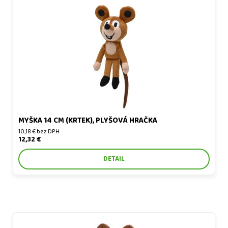
Myška 14 cm (Krtek), plyšová hračka
MYŠKA 14 CM (KRTEK), PLYŠOVÁ HRAČKA
10,18 € bez DPH
12,32 €
DETAIL