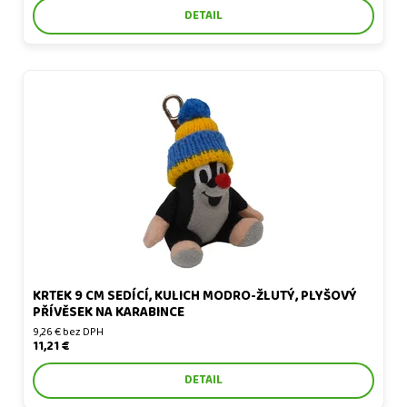
DETAIL
Krtek 9 cm sedící, kulich modro-žlutý, plyšový přívěsek na
karabince
KRTEK 9 CM SEDÍCÍ, KULICH MODRO-ŽLUTÝ, PLYŠOVÝ
PŘÍVĚSEK NA KARABINCE
9,26 € bez DPH
11,21 €
DETAIL