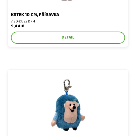
KRTEK 10 CM, PŘÍSAVKA
7,80 € bez DPH
9,44 €
DETAIL
Ježko 8 cm plyšový prívesok na karabinke (Krtek)