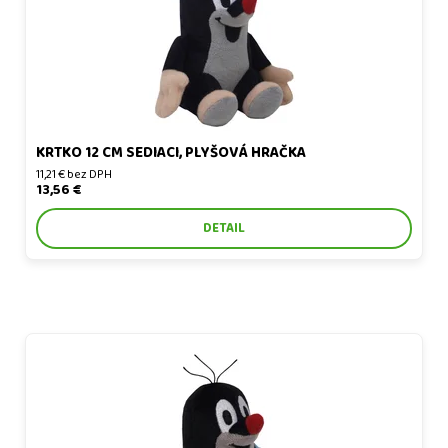
KRTKO 12 CM SEDIACI, PLYŠOVÁ HRAČKA
11,21 € bez DPH
13,56 €
DETAIL
Krtko 12 cm, nohavičky, plyšová hračka