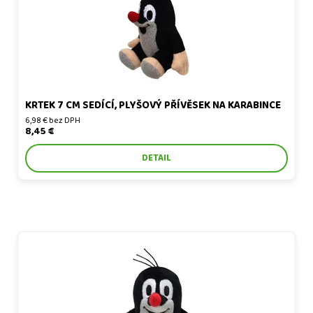
KRTEK 7 CM SEDÍCÍ, PLYŠOVÝ PŘÍVĚSEK NA KARABINCE
6,98 € bez DPH
8,45 €
DETAIL
Krtek 8 cm, prstový maňásek