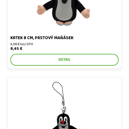
KRTEK 8 CM, PRSTOVÝ MAŇÁSEK
6,98 € bez DPH
8,45 €
DETAIL
Krtek 6 cm, minipřívěsek