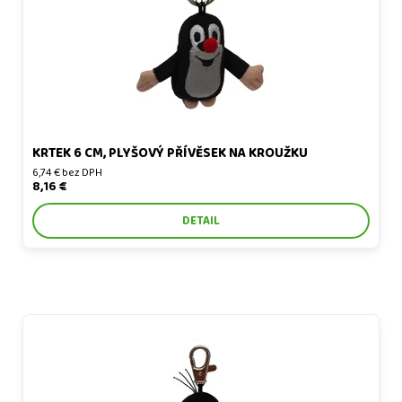
KRTEK 6 CM, PLYŠOVÝ PŘÍVĚSEK NA KROUŽKU
6,74 € bez DPH
8,16 €
DETAIL
Krtek 7 cm sedící, plyšový přívěsek na karabince