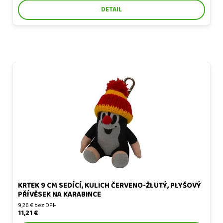
DETAIL
Krtek 9 cm sedící, kulich červeno-žlutý, plyšový přívěsek na
karabince
KRTEK 9 CM SEDÍCÍ, KULICH ČERVENO-ŽLUTÝ, PLYŠOVÝ
PŘÍVĚSEK NA KARABINCE
9,26 € bez DPH
11,21 €