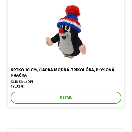
Krtko 10 cm, čiapka modrá-trikolóra, plyšová hračka
KRTKO 10 CM, ČIAPKA MODRÁ-TRIKOLÓRA, PLYŠOVÁ
HRAČKA
10,18 € bez DPH
12,32 €
DETAIL