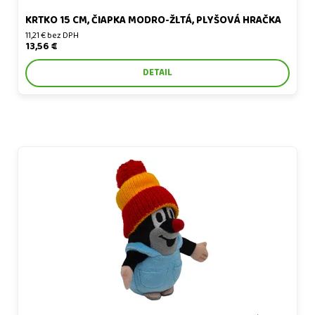
KRTKO 15 CM, ČIAPKA MODRO-ŽLTÁ, PLYŠOVÁ HRAČKA
11,21 € bez DPH
13,56 €
DETAIL
Krtko 14 cm, nohavičky, čiapka červeno-žltá, plyšová hračka