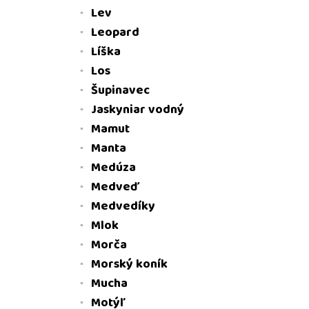
Lev
Leopard
Líška
Los
Šupinavec
Jaskyniar vodný
Mamut
Manta
Medúza
Medveď
Medvedíky
Mlok
Morča
Morský koník
Mucha
Motýľ