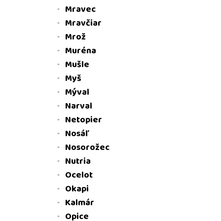
Mravec
Mravčiar
Mrož
Muréna
Mušle
Myš
Mýval
Narval
Netopier
Nosáľ
Nosorožec
Nutria
Ocelot
Okapi
Kalmár
Opice