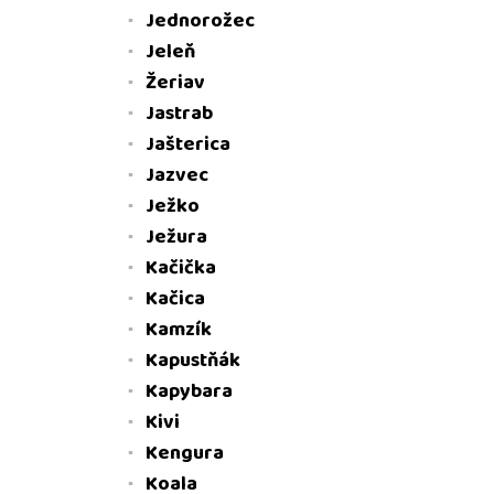
Jednorožec
Jeleň
Žeriav
Jastrab
Jašterica
Jazvec
Ježko
Ježura
Kačička
Kačica
Kamzík
Kapustňák
Kapybara
Kivi
Kengura
Koala