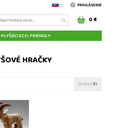
PRIHLÁSENIE
0 €
PLYŠÁCI ECO-FRIENDLY
KÉ PLYŠOVÉ HRAČKY
BÁBKY
VANKÚŠE
YŠOVÉ HRAČKY
MOJA OBJEDNÁVKA
KONTAKT
Stránka
1/1
kozorožec 28 cm -
račky