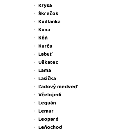
Krysa
Škrečok
Kudlanka
Kuna
Kôň
Kurča
Labuť
Uškatec
Lama
Lasička
Ľadový medveď
Včelojedi
Leguán
Lemur
Leopard
Leňochod