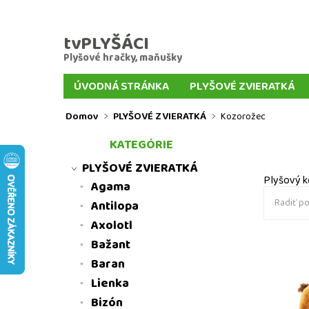
tvPLYŠÁCI
Plyšové hračky, maňušky
ÚVODNÁ STRÁNKA
PLYŠOVÉ ZVIERATKÁ
VEĽKÍ PLYŠÁCI
PLYŠOVÉ KĽÚČENKY
PL
Domov
PLYŠOVÉ ZVIERATKÁ
Kozorožec
MAŇUŠKY ZVIERATIEK
MAŇUŠKY Z ROZPR
KATEGÓRIE
DOPRAVA A PLATBA TOVARU
DORUČENIE D
PLYŠOVÉ ZVIERATKÁ
Plyšový k
Agama
Radiť po
Antilopa
Axolotl
Bažant
Baran
Plyšový 
plyšové 
Lienka
Bizón