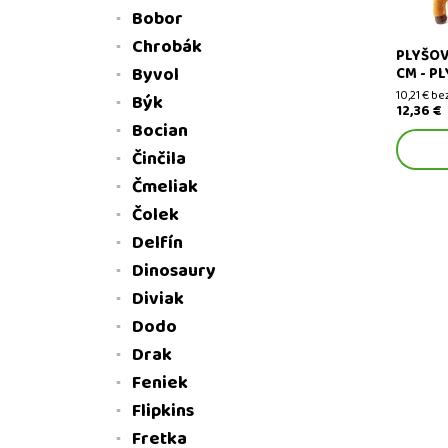
Bobor
Chrobák
PLYŠOV
Byvol
CM - P
10,21 € b
Býk
12,36 €
Bocian
Činčila
Čmeliak
Čolek
Delfín
Dinosaury
Diviak
Dodo
Drak
Feniek
Flipkins
Fretka