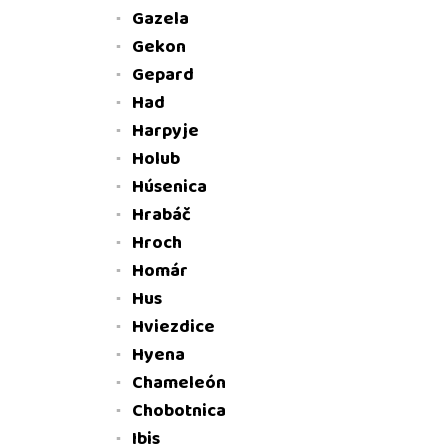
Gazela
Gekon
Gepard
Had
Harpyje
Holub
Húsenica
Hrabáč
Hroch
Homár
Hus
Hviezdice
Hyena
Chameleón
Chobotnica
Ibis