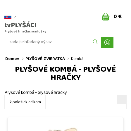
0 €
tvPLYŠÁCI
Plyšové hračky, maňušky
Domov
PLYŠOVÉ ZVIERATKÁ
Kombá
PLYŠOVÉ KOMBÁ - PLYŠOVÉ
HRAČKY
Plyšové kombá - plyšové hračky
2
položiek celkom
Plyšové kombá himalájske 18 cm - plyšové hračky