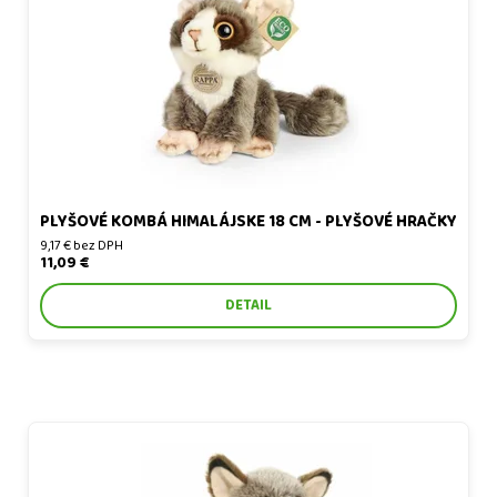
PLYŠOVÉ KOMBÁ HIMALÁJSKE 18 CM - PLYŠOVÉ HRAČKY
9,17 € bez DPH
11,09 €
DETAIL
Plyšové kombá himalájske 18 cm - plyšové hračky