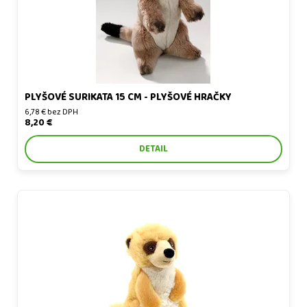
PLYŠOVÉ SURIKATA 15 CM - PLYŠOVÉ HRAČKY
6,78 € bez DPH
8,20 €
DETAIL
Plyšové surikata 15 cm - plyšové hračky