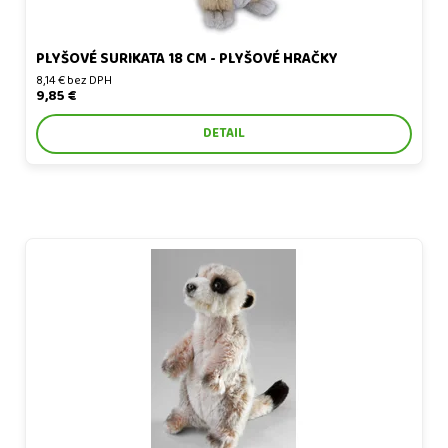
PLYŠOVÉ SURIKATA 18 CM - PLYŠOVÉ HRAČKY
8,14 € bez DPH
9,85 €
DETAIL
Plyšové surikata 20 cm - plyšové hračky