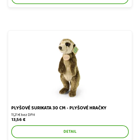
Plyšové surikata 30 cm - plyšové hračky
PLYŠOVÉ SURIKATA 30 CM - PLYŠOVÉ HRAČKY
11,21 € bez DPH
13,56 €
DETAIL