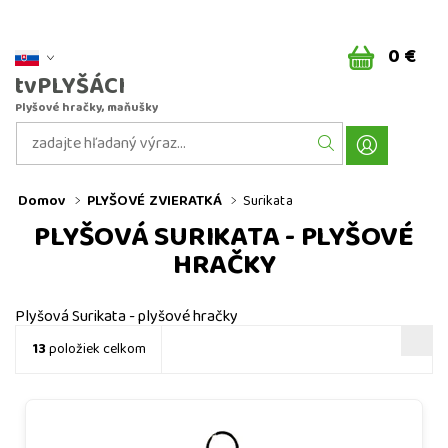
0 €
tvPLYŠÁCI
Plyšové hračky, maňušky
Domov
PLYŠOVÉ ZVIERATKÁ
Surikata
PLYŠOVÁ SURIKATA - PLYŠOVÉ
HRAČKY
Plyšová Surikata - plyšové hračky
13
položiek celkom
Plyšová surikata kľúčenka 8 cm - plyšové hračky