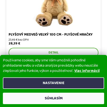
PLYŠOVÝ MEDVEĎ VEĽKÝ 100 CM - PLYŠOVÉ HRAČKY
23,46 € bez DPH
28,39 €
DETAIL
Používame cookies, aby sme Vám umožnili pohodlné
prehliadanie webu a vďaka analýze prevádzky webu neustále
zlepšovali jeho funkcie, výkon a použiteľnosť.
Viac informácií
NASTAVENIE
Plyšový medveď 20 cm - plyšové hračky
SÚHLASÍM