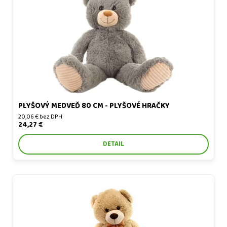
Plyšový medveď 80 cm - plyšové hračky
PLYŠOVÝ MEDVEĎ 80 CM - PLYŠOVÉ HRAČKY
20,06 € bez DPH
24,27 €
DETAIL
Plyšový medveď veľký 100 cm - plyšové hračky