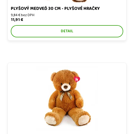
PLYŠOVÝ MEDVEĎ 30 CM - PLYŠOVÉ HRAČKY
9,84 € bez DPH
11,91 €
DETAIL
Plyšový medveď 90 cm - plyšové hračky