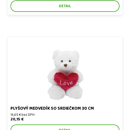
DETAIL
Plyšový medvedík so srdiečkom 30 cm
PLYŠOVÝ MEDVEDÍK SO SRDIEČKOM 30 CM
16,65 € bez DPH
20,15 €