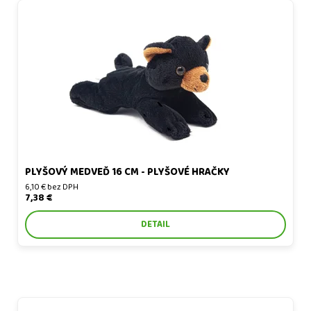
Plyšový medveď 16 cm - plyšové hračky
PLYŠOVÝ MEDVEĎ 16 CM - PLYŠOVÉ HRAČKY
6,10 € bez DPH
7,38 €
DETAIL