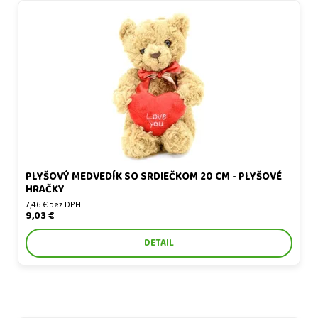
Plyšový medvedík so srdiečkom 20 cm - plyšové hračky
PLYŠOVÝ MEDVEDÍK SO SRDIEČKOM 20 CM - PLYŠOVÉ
HRAČKY
7,46 € bez DPH
9,03 €
DETAIL