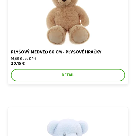
PLYŠOVÝ MEDVEĎ 80 CM - PLYŠOVÉ HRAČKY
16,65 € bez DPH
20,15 €
DETAIL
Plyšový medvedík modrý 16 cm - plyšové hračky