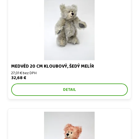
Medvěd 20 cm kloubový, šedý melír
MEDVĚD 20 CM KLOUBOVÝ, ŠEDÝ MELÍR
27,01 € bez DPH
32,68 €
DETAIL
Medvěd 20 cm kloubový, bílo-rezavý