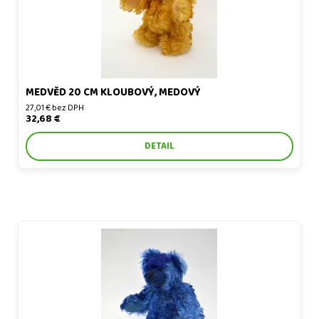
MEDVĚD 20 CM KLOUBOVÝ, MEDOVÝ
27,01 € bez DPH
32,68 €
DETAIL
Medvěd 20 cm kloubový, modrý