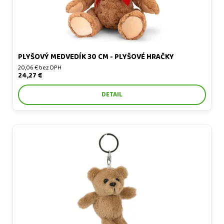
PLYŠOVÝ MEDVEDÍK 30 CM - PLYŠOVÉ HRAČKY
20,06 € bez DPH
24,27 €
DETAIL
Plyšový medvedík kľúčenka 8 cm - plyšové hračky