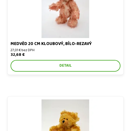
MEDVĚD 20 CM KLOUBOVÝ, BÍLO-REZAVÝ
27,01 € bez DPH
32,68 €
DETAIL
Medvěd 20 cm kloubový, medový