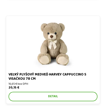
Veľký plyšový medveď Harvey cappuccino s visačkou 78 cm
VEĽKÝ PLYŠOVÝ MEDVEĎ HARVEY CAPPUCCINO S
VISAČKOU 78 CM
16,65 € bez DPH
20,15 €
DETAIL