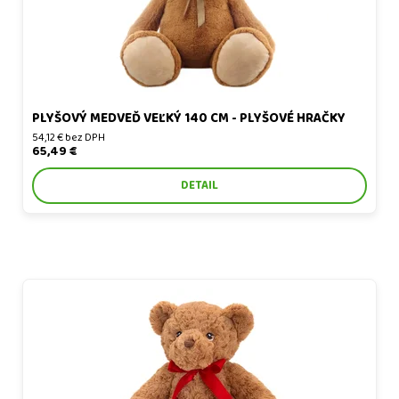
PLYŠOVÝ MEDVEĎ VEĽKÝ 140 CM - PLYŠOVÉ HRAČKY
54,12 € bez DPH
65,49 €
DETAIL
Plyšový medvedík 30 cm - plyšové hračky