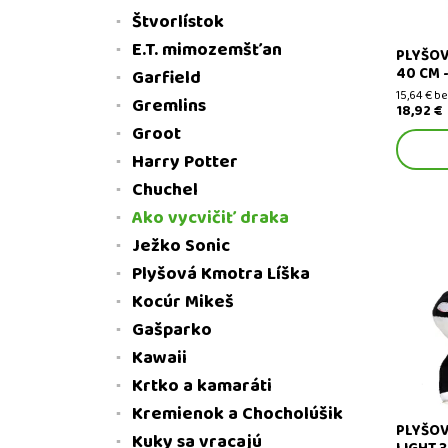
Štvorlístok
E.T. mimozemšťan
PLYŠOV
40 CM 
Garfield
15,64 € b
Gremlins
18,92 €
Groot
Harry Potter
Chuchel
Ako vycvičiť draka
Ježko Sonic
Plyšová Kmotra Líška
Kocúr Mikeš
Plyšový d
mláďa 26
Gašparko
Kawaii
Krtko a kamaráti
Kremienok a Chocholúšik
PLYŠOV
Kuky sa vracajú