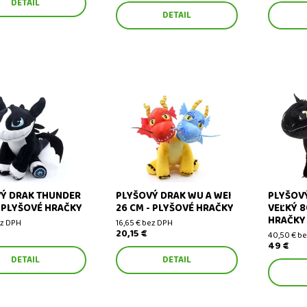
DETAIL
DETAIL
drak Thunder 26 cm -
Plyšový drak Wu a Wei 26 cm -
Plyšový d
hračky
plyšové hračky
80 cm - p
Ý DRAK THUNDER
PLYŠOVÝ DRAK WU A WEI
PLYŠOV
- PLYŠOVÉ HRAČKY
26 CM - PLYŠOVÉ HRAČKY
VEĽKÝ 8
HRAČKY
ez DPH
16,65 € bez DPH
20,15 €
40,50 € b
49 €
DETAIL
DETAIL