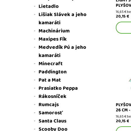
LIGHT 3
PLYŠOV
Lietadlo
16,65 € b
Lišiak Slávek a jeho
20,15 €
kamaráti
Machinárium
Maxipes Fík
Medvedík Pú a jeho
kamaráti
Minecraft
Plyšový 
Paddington
plyšové 
Pat a Mat
Prasiatko Peppa
Rákosníček
Rumcajs
PLYŠOV
26 CM 
Samorosť
16,65 € b
Santa Claus
20,15 €
Scooby Doo