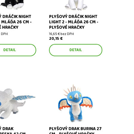
 DRÁČIK NIGHT
PLYŠOVÝ DRÁČIK NIGHT
- MLÁĎA 26 CM -
LIGHT 2 - MLÁĎA 26 CM -
É HRAČKY
PLYŠOVÉ HRAČKY
z DPH
16,65 € bez DPH
20,15 €
DETAIL
DETAIL
drak Bleskobeska 42
Plyšový drak Burina 27 cm -
ové hračky
plyšové hračky
Ý DRAK
PLYŠOVÝ DRAK BURINA 27