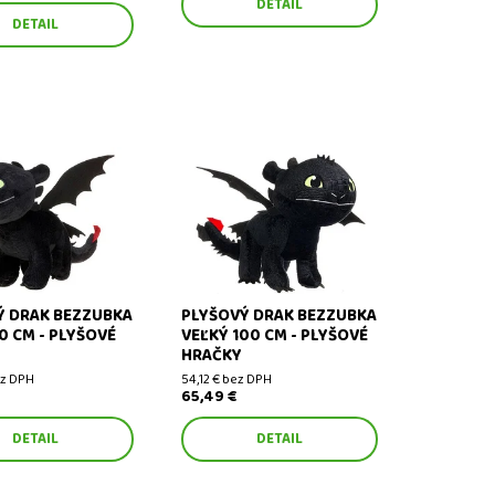
DETAIL
DETAIL
rak Bezzubka veľký
Plyšový drak Bezzubka veľký
lyšové hračky
100 cm - plyšové hračky
Ý DRAK BEZZUBKA
PLYŠOVÝ DRAK BEZZUBKA
0 CM - PLYŠOVÉ
VEĽKÝ 100 CM - PLYŠOVÉ
HRAČKY
ez DPH
54,12 € bez DPH
65,49 €
DETAIL
DETAIL