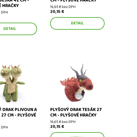
ESKA 42 CM -
CM - PLYŠOVÉ HRAČKY
É HRAČKY
16,65 € bez DPH
20,15 €
z DPH
DETAIL
DETAIL
rak Plivoun a Krkoun
Plyšový drak Tesák 27 cm -
lyšové hračky
plyšové hračky
 DRAK PLIVOUN A
PLYŠOVÝ DRAK TESÁK 27
27 CM - PLYŠOVÉ
CM - PLYŠOVÉ HRAČKY
16,65 € bez DPH
20,15 €
z DPH