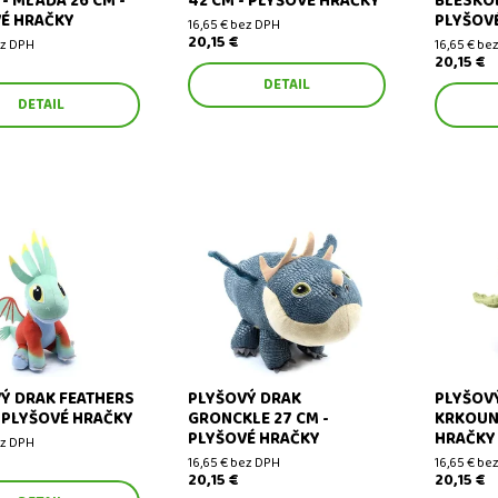
 - MLÁĎA 26 CM -
42 CM - PLYŠOVÉ HRAČKY
BLESKOB
É HRAČKY
PLYŠOV
16,65 € bez DPH
20,15 €
ez DPH
16,65 € be
20,15 €
DETAIL
DETAIL
drak Feathers 26 cm -
Plyšový drak Gronckle 27 cm -
Plyšový d
hračky
plyšové hračky
27 cm - p
Ý DRAK FEATHERS
PLYŠOVÝ DRAK
PLYŠOVÝ
- PLYŠOVÉ HRAČKY
GRONCKLE 27 CM -
KRKOUN 
PLYŠOVÉ HRAČKY
HRAČKY
ez DPH
16,65 € bez DPH
16,65 € be
20,15 €
20,15 €