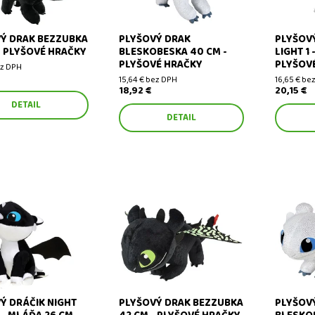
Ý DRAK BEZZUBKA
PLYŠOVÝ DRAK
PLYŠOVÝ
- PLYŠOVÉ HRAČKY
BLESKOBESKA 40 CM -
LIGHT 1 
PLYŠOVÉ HRAČKY
PLYŠOV
ez DPH
15,64 € bez DPH
16,65 € be
18,92 €
20,15 €
DETAIL
DETAIL
ráčik Night Light 3 -
Plyšový drak Bezzubka 42 cm
Plyšový 
 cm - plyšové hračky
- plyšové hračky
cm - plyš
Ý DRÁČIK NIGHT
PLYŠOVÝ DRAK BEZZUBKA
PLYŠOV