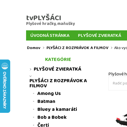
tvPLYŠÁCI
Plyšové hračky, maňušky
ÚVODNÁ STRÁNKA
PLYŠOVÉ ZVIERATKÁ
VEĽKÍ PLYŠÁCI
PLYŠOVÉ KĽÚČENKY
PL
Domov
PLYŠÁCI Z ROZPRÁVOK A FILMOV
Ako vyc
MAŇUŠKY ZVIERATIEK
MAŇUŠKY Z ROZPR
KATEGÓRIE
DOPRAVA A PLATBA TOVARU
DORUČENIE D
PLYŠOVÉ ZVIERATKÁ
Plyšové h
PLYŠÁCI Z ROZPRÁVOK A
Radiť po
FILMOV
Among Us
Batman
Plyšový
Bluey a kamaráti
- plyšov
Bob a Bobek
Čerti