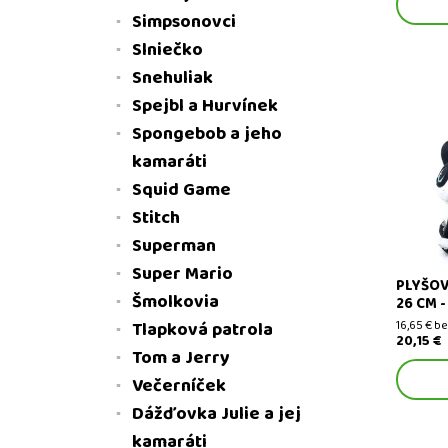
Simpsonovci
Slniečko
Snehuliak
Spejbl a Hurvínek
Spongebob a jeho
kamaráti
Plyšový 
plyšové 
Squid Game
Stitch
Superman
Super Mario
PLYŠOV
Šmolkovia
26 CM 
Tlapková patrola
16,65 € b
20,15 €
Tom a Jerry
Večerníček
Dážďovka Julie a jej
kamaráti