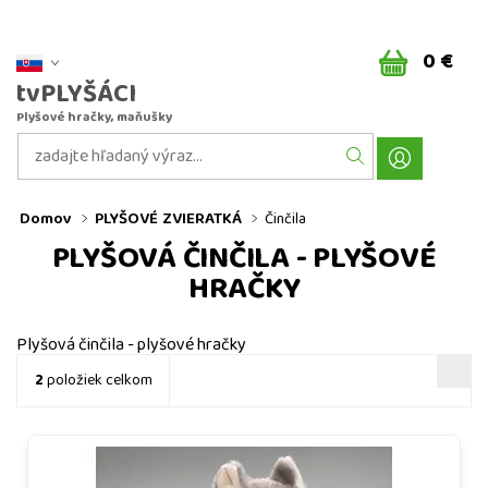
0 €
tvPLYŠÁCI
Plyšové hračky, maňušky
Domov
PLYŠOVÉ ZVIERATKÁ
Činčila
PLYŠOVÁ ČINČILA - PLYŠOVÉ
HRAČKY
Plyšová činčila - plyšové hračky
2
položiek celkom
Plyšová činčila 16 cm - plyšové hračky