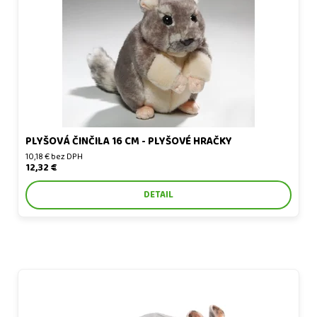
PLYŠOVÁ ČINČILA 16 CM - PLYŠOVÉ HRAČKY
10,18 € bez DPH
12,32 €
DETAIL
Plyšová činčila 31cm - plyšové hračky