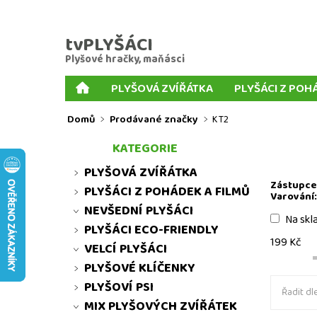
tvPLYŠÁCI
Plyšové hračky, maňásci
PLYŠOVÁ ZVÍŘÁTKA
PLYŠÁCI Z POH
PLYŠOVÉ KLÍČENKY
PLYŠOVÍ PSI
MIX P
Domů
Prodávané značky
KT2
PRSTOVÍ MAŇÁSCI
KORNOUTOVÍ MAŇÁSCI
KATEGORIE
MNOŽSTEVNÍ SLEVY
MOJE OBJEDNÁVKA
PLYŠOVÁ ZVÍŘÁTKA
Zástupce 
PLYŠÁCI Z POHÁDEK A FILMŮ
Varování:
NEVŠEDNÍ PLYŠÁCI
Na skl
PLYŠÁCI ECO-FRIENDLY
199
Kč
VELCÍ PLYŠÁCI
PLYŠOVÉ KLÍČENKY
PLYŠOVÍ PSI
Řadit dle
MIX PLYŠOVÝCH ZVÍŘÁTEK