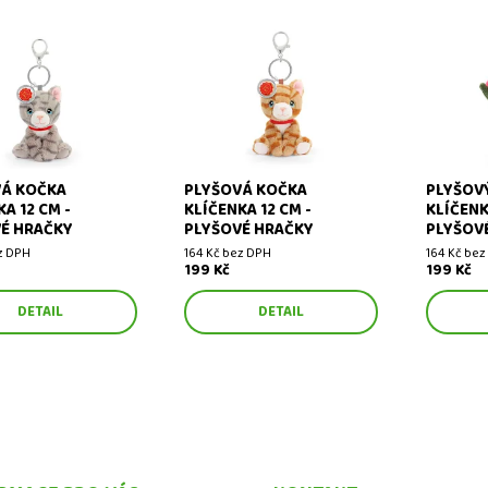
kočka klíčenka 12 cm
Plyšová kočka klíčenka 12 cm
Plyšový t
VÁ KOČKA
PLYŠOVÁ KOČKA
PLYŠOV
A 12 CM -
KLÍČENKA 12 CM -
KLÍČENK
É HRAČKY
PLYŠOVÉ HRAČKY
PLYŠOV
z DPH
164 Kč bez DPH
164 Kč bez
199 Kč
199 Kč
DETAIL
DETAIL