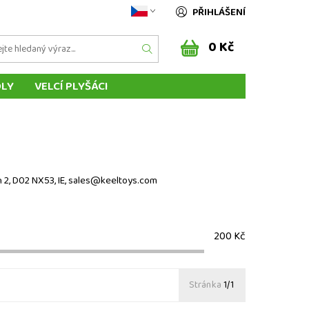
PŘIHLÁŠENÍ
0 Kč
DLY
VELCÍ PLYŠÁCI
ÁSCI ZVÍŘÁTEK
MAŇÁSCI Z POHÁDEK
ENÍ DO ZAHRANIČÍ
SLOVENSKO
in 2, D02 NX53, IE, sales@keeltoys.com
200
Kč
Stránka
1/1