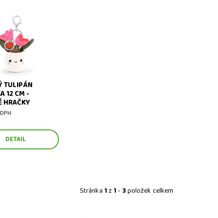
ulipán klíčenka 12 cm
Ý TULIPÁN
A 12 CM -
É HRAČKY
 DPH
DETAIL
Stránka
1
z
1
-
3
položek celkem