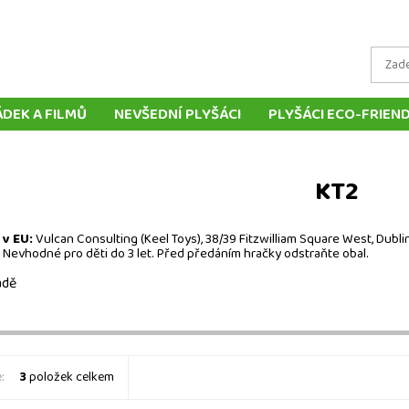
ÁDEK A FILMŮ
NEVŠEDNÍ PLYŠÁCI
PLYŠÁCI ECO-FRIEN
LYŠOVÝCH ZVÍŘÁTEK
TRADIČNÍ PLYŠOVÉ HRAČKY
MAŇ
LOUTKY
POLŠTÁŘE
DOPRAVA A PLATBA
DORUČ
KT2
KONTAKT
v EU:
Vulcan Consulting (Keel Toys), 38/39 Fitzwilliam Square West, Dubl
Nevhodné pro děti do 3 let. Před předáním hračky odstraňte obal.
adě
:
3
položek celkem