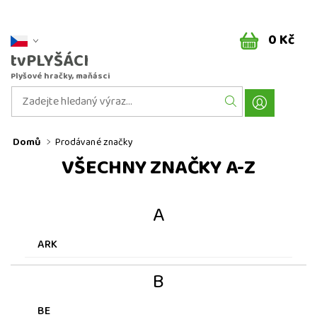
0 Kč
tvPLYŠÁCI
Plyšové hračky, maňásci
Domů
Prodávané značky
VŠECHNY ZNAČKY A-Z
A
ARK
B
BE