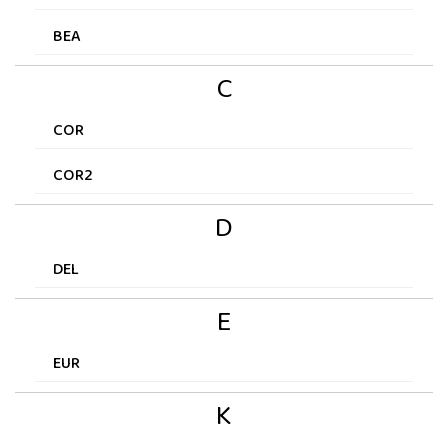
BEA
C
COR
COR2
D
DEL
E
EUR
K