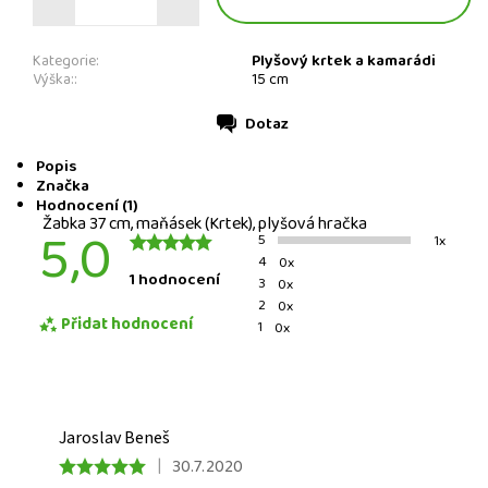
Plyšový krtek a kamarádi
Kategorie:
Výška::
15 cm
Dotaz
Tisk
Popis
Značka
Hodnocení (1)
Žabka 37 cm, maňásek (Krtek), plyšová hračka
5,0
5
1x
4
0x
1 hodnocení
3
0x
2
0x
Přidat hodnocení
1
0x
Jaroslav Beneš
|
30.7.2020