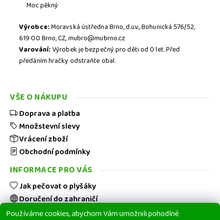
Moc pěkný
Výrobce:
Moravská ústředna Brno, d.u.v., Bohunická 576/52,
619 00 Brno, CZ, mubro@mubrno.cz
Varování:
Výrobek je bezpečný pro děti od 0 let. Před
předáním hračky odstraňte obal.
Stisknutím tlačítka
ODESLAT
HODNOCENÍ
potvrzujete, že jste se
PODMÍNKAMI OCHRANY
seznámili s našimi
VŠE O NÁKUPU
OSOBNÍCH ÚDAJŮ
.
Doprava a platba
Množstevní slevy
Vrácení zboží
Obchodní podmínky
INFORMACE PRO VÁS
Jak pečovat o plyšáky
Doručení do zahraničí
Hodnocení obchodu
Používáme cookies, abychom Vám umožnili pohodlné