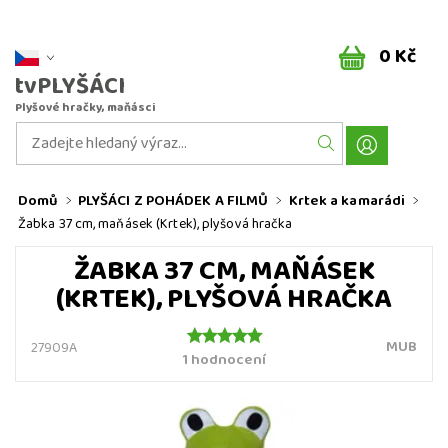
0 Kč
tvPLYŠÁCI
Plyšové hračky, maňásci
Domů
PLYŠÁCI Z POHÁDEK A FILMŮ
Krtek a kamarádi
Žabka 37 cm, maňásek (Krtek), plyšová hračka
ŽABKA 37 CM, MAŇÁSEK
(KRTEK), PLYŠOVÁ HRAČKA
MUB
27909A
1 hodnocení