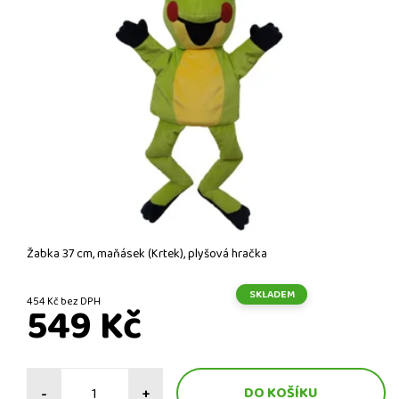
Žabka 37 cm, maňásek (Krtek), plyšová hračka
SKLADEM
454 Kč bez DPH
549 Kč
-
+