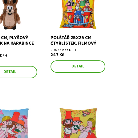
cm, plyšový přívěsek
Polštář 25x25 cm Čtyřlístek,
nce (Krtek)
filmový
0 CM, PLYŠOVÝ
POLŠTÁŘ 25X25 CM
K NA KARABINCE
ČTYŘLÍSTEK, FILMOVÝ
204 Kč bez DPH
247 Kč
 DPH
DETAIL
DETAIL
5x25 cm Rumcajs,
Polštář 25x25 cm Rumcajs,
louka