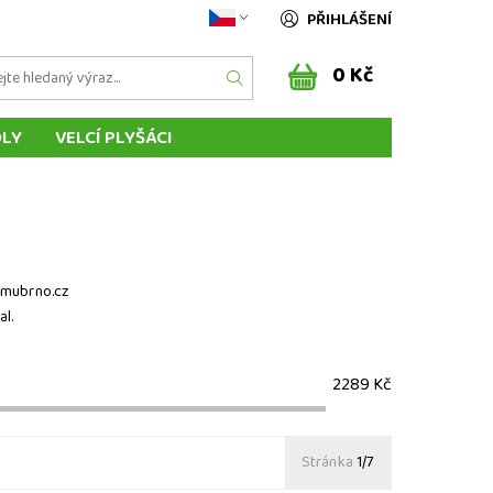
PŘIHLÁŠENÍ
0 Kč
DLY
VELCÍ PLYŠÁCI
ÁSCI ZVÍŘÁTEK
MAŇÁSCI Z POHÁDEK
ENÍ DO ZAHRANIČÍ
SLOVENSKO
o@mubrno.cz
al.
2289
Kč
Stránka
1/7