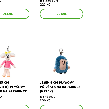
 DPH
183 Kč bez DPH
222 Kč
DETAIL
DETAIL
 cm (Čtyřlístek),
Ježek 8 cm plyšový přívěsek
řívěsek na karabince
na karabince (Krtek)
 15 CM
JEŽEK 8 CM PLYŠOVÝ
STEK), PLYŠOVÝ
PŘÍVĚSEK NA KARABINCE
K NA KARABINCE
(KRTEK)
 DPH
198 Kč bez DPH
239 Kč