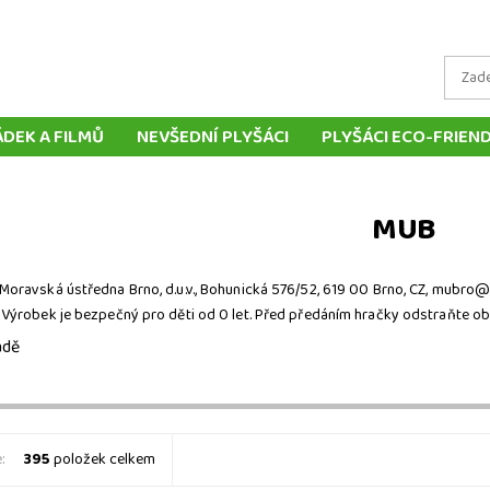
ÁDEK A FILMŮ
NEVŠEDNÍ PLYŠÁCI
PLYŠÁCI ECO-FRIEN
LYŠOVÝCH ZVÍŘÁTEK
TRADIČNÍ PLYŠOVÉ HRAČKY
MAŇ
LOUTKY
POLŠTÁŘE
DOPRAVA A PLATBA
DORUČ
MUB
KONTAKT
Moravská ústředna Brno, d.u.v., Bohunická 576/52, 619 00 Brno, CZ, mubr
Výrobek je bezpečný pro děti od 0 let. Před předáním hračky odstraňte ob
adě
:
395
položek celkem