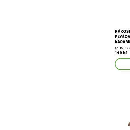
přívěsek
RÁKOSN
PLYŠOV
KARABI
123 Kč be
149 Kč
Krtek 6 
na krou