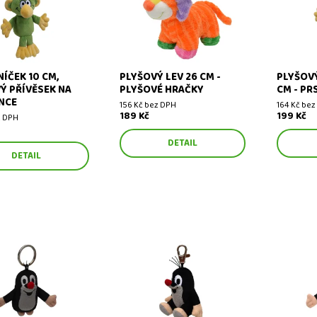
 na karabince
maňásek R
10 cm.
ÍČEK 10 CM,
PLYŠOVÝ LEV 26 CM -
PLYŠOV
Ý PŘÍVĚSEK NA
PLYŠOVÉ HRAČKY
CM - P
NCE
156 Kč bez DPH
164 Kč bez
189 Kč
199 Kč
z DPH
DETAIL
DETAIL
cm, plyšový přívěsek
Krtek 7 cm sedící, plyšový
Krtek 8 c
žku
přívěsek na karabince
na karabi