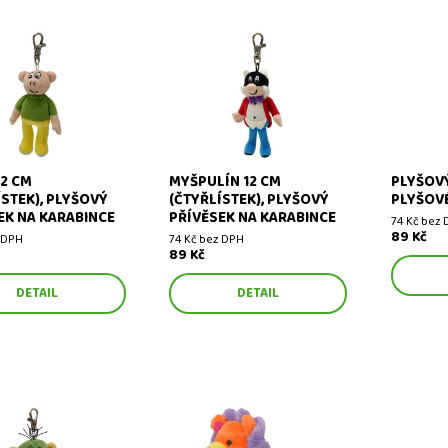
cm (Čtyřlístek),
Myšpulín 12 cm (Čtyřlístek),
Plyšové h
přívěsek na karabince
plyšový přívěsek na karabince
Přívěsek 
12 CM
MYŠPULÍN 12 CM
PLYŠOVÝ
ÍSTEK), PLYŠOVÝ
(ČTYŘLÍSTEK), PLYŠOVÝ
PLYŠOV
EK NA KARABINCE
PŘÍVĚSEK NA KARABINCE
74 Kč bez
89 Kč
 DPH
74 Kč bez DPH
89 Kč
DETAIL
DETAIL
ek 10 cm, plyšový
Plyšový lev 26 cm
TV plyšác