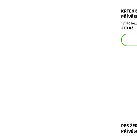
KRTEK 
PŘÍVĚS
181 Kč be
219 Kč
Pes Žery
na karab
PES ŽE
PŘÍVĚS