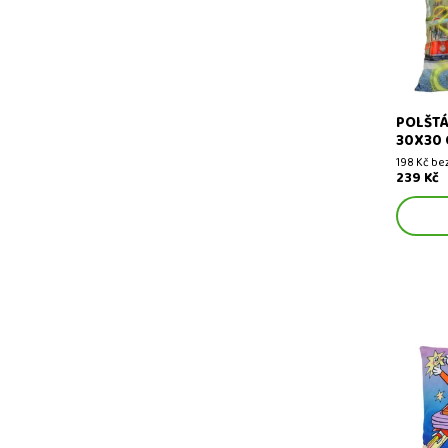
Polštář 
Tramvaj
POLŠTÁ
30X30 
198 Kč be
239 Kč
Polštář 
hvězdy