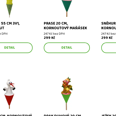
 55 CM 3V1,
PRASE 20 CM,
SNĚHURK
UT
KORNOUTOVÝ MAŇÁSEK
KORNOU
ez DPH
247 Kč bez DPH
247 Kč be
299 Kč
299 Kč
DETAIL
DETAIL
cm, kornoutový
Drak duhový 20 cm zelený,
Ježek 20
k
kornoutový maňásek
maňásek