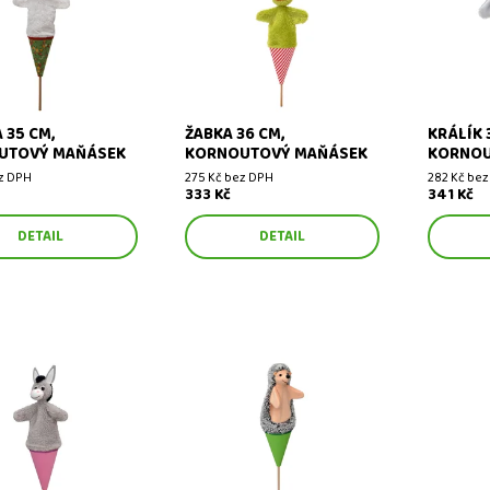
35 cm, kornoutový
Žabka 36 cm, kornoutový
Králík 36
k
maňásek
maňásek
 35 CM,
ŽABKA 36 CM,
KRÁLÍK 
UTOVÝ MAŇÁSEK
KORNOUTOVÝ MAŇÁSEK
KORNOU
ez DPH
275 Kč bez DPH
282 Kč be
333 Kč
341 Kč
DETAIL
DETAIL
cm, kornoutový
Ježek 35 cm, kornoutový
Drak duho
k
maňásek
kornouto