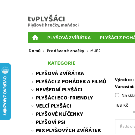
tvPLYŠÁCI
Plyšové hračky, maňásci
PLYŠOVÁ ZVÍŘÁTKA
PLYŠÁCI Z POH
PLYŠOVÉ KLÍČENKY
PLYŠOVÍ PSI
MIX P
Domů
Prodávané značky
MUB2
MAŇÁSCI Z POHÁDEK
PRSTOVÍ MAŇÁSCI
KATEGORIE
DORUČENÍ DO ZAHRANIČÍ
SLOVENSKO
PLYŠOVÁ ZVÍŘÁTKA
Výrobce:
PLYŠÁCI Z POHÁDEK A FILMŮ
Varování
NEVŠEDNÍ PLYŠÁCI
Na skl
PLYŠÁCI ECO-FRIENDLY
189
Kč
VELCÍ PLYŠÁCI
PLYŠOVÉ KLÍČENKY
PLYŠOVÍ PSI
Řadit dle
MIX PLYŠOVÝCH ZVÍŘÁTEK