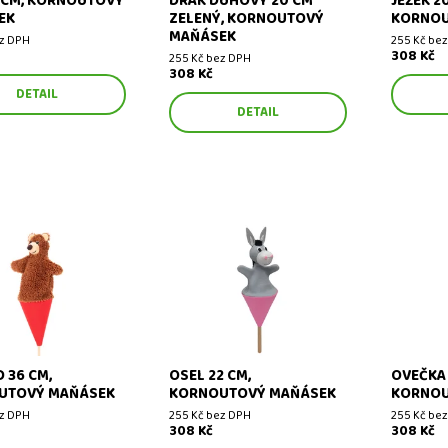
 CM, KORNOUTOVÝ
DRAK DUHOVÝ 20 CM
JEŽEK 2
EK
ZELENÝ, KORNOUTOVÝ
KORNOU
MAŇÁSEK
ez DPH
255 Kč be
308 Kč
255 Kč bez DPH
308 Kč
DETAIL
DETAIL
36 cm, kornoutový
Osel 22 cm, kornoutový
Ovečka 2
k
maňásek
maňásek
 36 CM,
OSEL 22 CM,
OVEČKA 
UTOVÝ MAŇÁSEK
KORNOUTOVÝ MAŇÁSEK
KORNOU
ez DPH
255 Kč bez DPH
255 Kč be
308 Kč
308 Kč