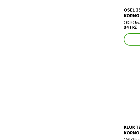
OSEL 3
KORNO
282 Kč b
341 Kč
Kluk Teo
kornout
KLUK TE
KORNO
296 Kč b