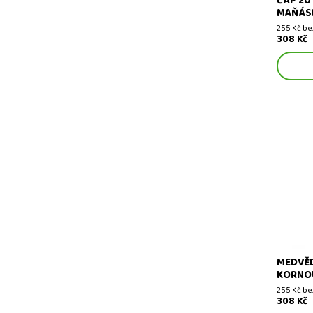
ČÁP 20
MAŇÁS
255 Kč b
308 Kč
Medvěd 
maňáse
MEDVĚD
KORNO
255 Kč b
308 Kč