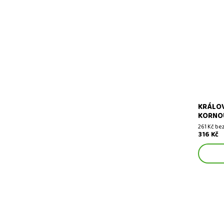
Královna
kornout
KRÁLOV
KORNO
261 Kč be
316 Kč