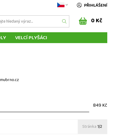
PŘIHLÁŠENÍ
0 Kč
DLY
VELCÍ PLYŠÁCI
MAŇÁSCI ZVÍŘÁTEK
RAVA A PLATBA
o@mubrno.cz
849
Kč
Stránka
1/2