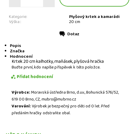
Plyšový krtek a kamarádi
Kategorie:
Výška::
20 cm
Dotaz
Tisk
Popis
Značka
Hodnocení
Krtek 20 cm kalhotky, maňásek, plyšová hračka
Buďte první, kdo napíše příspěvek k této položce.
Přidat hodnocení
Výrobce:
Moravská ústředna Brno, d.u.v., Bohunická 576/52,
619 00 Brno, CZ, mubro@mubrno.cz
Varování:
Výrobek je bezpečný pro děti od 0 let. Před
předáním hračky odstraňte obal.