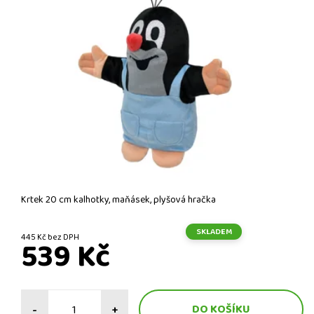
Krtek 20 cm kalhotky, maňásek, plyšová hračka
SKLADEM
445 Kč bez DPH
539 Kč
-
+