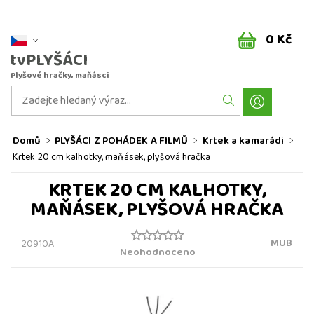
0 Kč
tvPLYŠÁCI
Plyšové hračky, maňásci
Domů
PLYŠÁCI Z POHÁDEK A FILMŮ
Krtek a kamarádi
Krtek 20 cm kalhotky, maňásek, plyšová hračka
KRTEK 20 CM KALHOTKY,
MAŇÁSEK, PLYŠOVÁ HRAČKA
MUB
20910A
Neohodnoceno