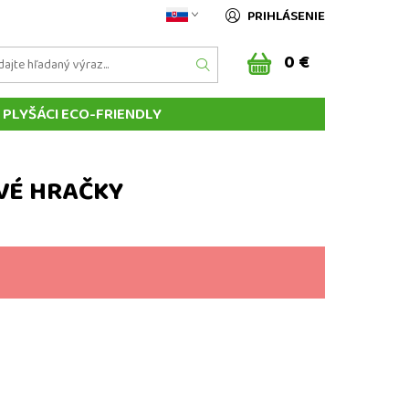
PRIHLÁSENIE
0 €
PLYŠÁCI ECO-FRIENDLY
KÉ PLYŠOVÉ HRAČKY
BÁBKY
VANKÚŠE
OVÉ HRAČKY
MOJA OBJEDNÁVKA
KONTAKT