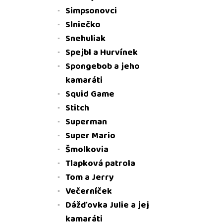
Simpsonovci
Slniečko
Snehuliak
Spejbl a Hurvínek
Spongebob a jeho
kamaráti
Squid Game
Stitch
Superman
Super Mario
Šmolkovia
Tlapková patrola
Tom a Jerry
Večerníček
Dážďovka Julie a jej
kamaráti