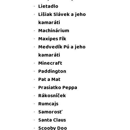
Lietadlo
Lišiak Slávek a jeho
kamaráti
Machinárium
Maxipes Fík
Medvedík Pú a jeho
kamaráti
Minecraft
Paddington
Pat a Mat
Prasiatko Peppa
Rákosníček
Rumcajs
Samorosť
Santa Claus
Scooby Doo