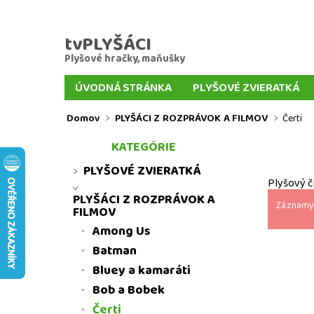
tvPLYŠÁCI
Plyšové hračky, maňušky
ÚVODNÁ STRÁNKA
PLYŠOVÉ ZVIERATKÁ
VEĽKÍ PLYŠÁCI
PLYŠOVÉ KĽÚČENKY
PL
Domov
PLYŠÁCI Z ROZPRÁVOK A FILMOV
Čerti
MAŇUŠKY ZVIERATIEK
MAŇUŠKY Z ROZPR
KATEGÓRIE
DOPRAVA A PLATBA TOVARU
DORUČENIE D
PLYŠOVÉ ZVIERATKÁ
Plyšový č
PLYŠÁCI Z ROZPRÁVOK A
Záznamy 
FILMOV
Among Us
Batman
Bluey a kamaráti
Bob a Bobek
Čerti