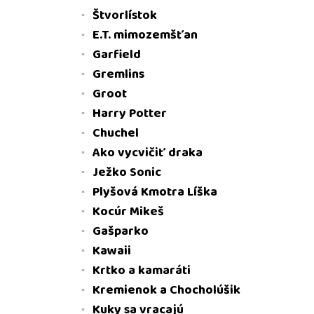
Štvorlístok
E.T. mimozemšťan
Garfield
Gremlins
Groot
Harry Potter
Chuchel
Ako vycvičiť draka
Ježko Sonic
Plyšová Kmotra Líška
Kocúr Mikeš
Gašparko
Kawaii
Krtko a kamaráti
Kremienok a Chocholúšik
Kuky sa vracajú